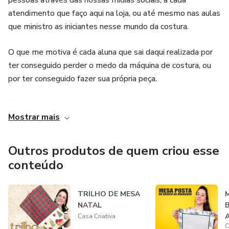
pessoas através das nossas mídias sociais, a cada
atendimento que faço aqui na loja, ou até mesmo nas aulas
que ministro as iniciantes nesse mundo da costura.
O que me motiva é cada aluna que sai daqui realizada por
ter conseguido perder o medo da máquina de costura, ou
por ter conseguido fazer sua própria peça.
Missão
Mostrar mais
A Casa Criativa visa promover o artesanato não só como
forma de hobby, mas principalmente como trabalho.
Outros produtos de quem criou esse
Mostrar para as pessoas que é possível sim, viver de
conteúdo
artesanato.
TRILHO DE MESA
M
Visão
NATAL
B
Casa Criativa
Visamos alcançar o maior número possível de pessoas
C