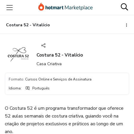
Ir
Ir
Ir
para
para
para
o
o
o
conteúdo
pagamento
rodapé
Costura 52 - Vitalício
principal
Costura 52 - Vitalício
Casa Criativa
Formato
:
Cursos Online e Serviços de Assinatura
Idioma
:
Português
O Costura 52 é um programa transformador que oferece
52 aulas semanais de costura criativa, guiando você na
criação de projetos exclusivos e práticos ao longo de um
ano.