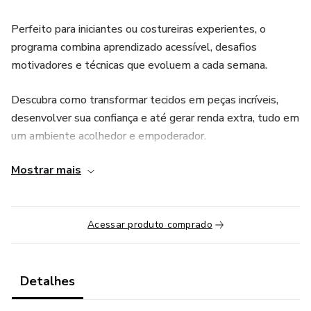
Perfeito para iniciantes ou costureiras experientes, o
programa combina aprendizado acessível, desafios
motivadores e técnicas que evoluem a cada semana.
Descubra como transformar tecidos em peças incríveis,
desenvolver sua confiança e até gerar renda extra, tudo em
um ambiente acolhedor e empoderador.
Mostrar mais
No Costura 52, cada semana é uma nova oportunidade para
criar e conquistar!
Acessar produto comprado
Detalhes