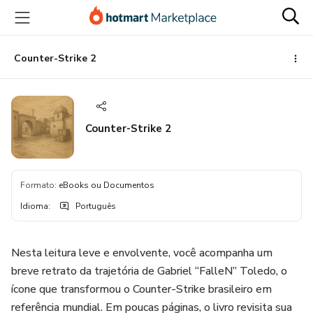
Ir
Ir
Ir
para
para
para
o
o
o
conteúdo
pagamento
rodapé
Counter-Strike 2
principal
Counter-Strike 2
Formato
:
eBooks ou Documentos
Idioma
:
Português
Nesta leitura leve e envolvente, você acompanha um
breve retrato da trajetória de Gabriel “FalleN” Toledo, o
ícone que transformou o Counter-Strike brasileiro em
referência mundial. Em poucas páginas, o livro revisita sua