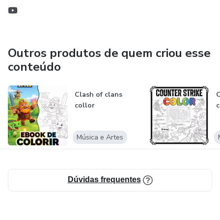
Outros produtos de quem criou esse
conteúdo
Clash of clans
C
collor
c
Música e Artes
Dúvidas frequentes