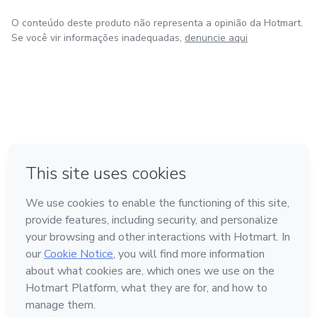
O conteúdo deste produto não representa a opinião da Hotmart.
Se você vir informações inadequadas,
denuncie aqui
em Bogotá
em Amsterdam
em Madrid
na Cidade do México
Feito com
❤
em Belo Horizonte
Conheça a Hotmart
Idioma
Português