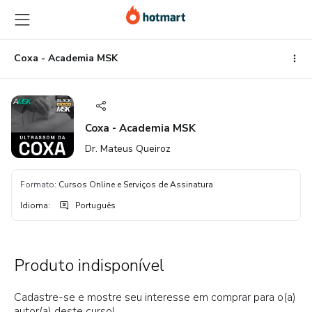
Ir
Ir
Ir
para
para
para
o
o
o
conteúdo
pagamento
rodapé
Coxa - Academia MSK
principal
Coxa - Academia MSK
Dr. Mateus Queiroz
Formato
:
Cursos Online e Serviços de Assinatura
Idioma
:
Português
Produto indisponível
Cadastre-se e mostre seu interesse em comprar para o(a)
autor(a) deste curso!