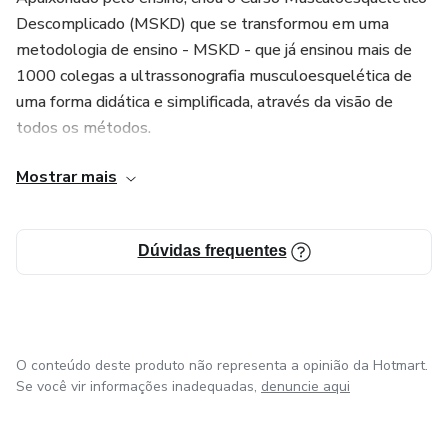
Descomplicado (MSKD) que se transformou em uma
metodologia de ensino - MSKD - que já ensinou mais de
1000 colegas a ultrassonografia musculoesquelética de
uma forma didática e simplificada, através da visão de
todos os métodos.
Mostrar mais
Atualmente é coordenador da Pós-Graduação Lato Sensu
em Ultrassonografia Musculoesquelética do CETRUS
Recife, coordenador do setor de musculoesquelético da
Dúvidas frequentes
Tomovale (São José dos Campos - SP) e membro titular
do Colégio Brasileiro de Radiologia.
O conteúdo deste produto não representa a opinião da Hotmart.
Se você vir informações inadequadas,
denuncie aqui