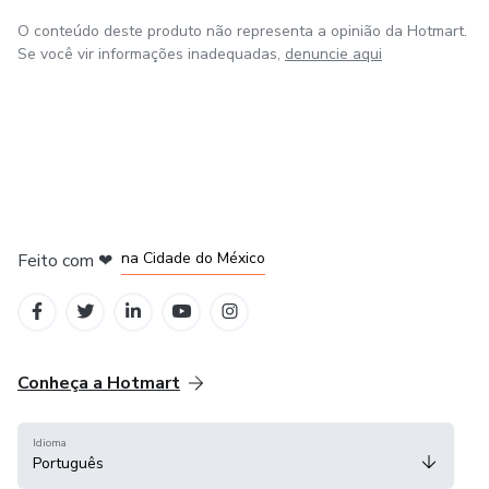
O conteúdo deste produto não representa a opinião da Hotmart.
Se você vir informações inadequadas,
denuncie aqui
em Bogotá
em Amsterdam
em Madrid
na Cidade do México
Feito com
❤
em Belo Horizonte
Conheça a Hotmart
Idioma
Português