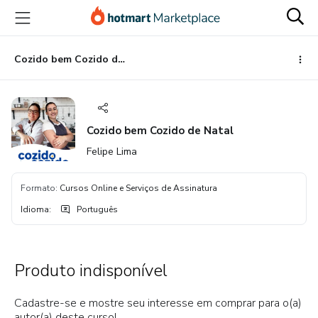
Ir
Ir
Ir
para
para
para
o
o
o
conteúdo
pagamento
rodapé
Cozido bem Cozido de Natal
principal
Cozido bem Cozido de Natal
Felipe Lima
Formato
:
Cursos Online e Serviços de Assinatura
Idioma
:
Português
Produto indisponível
Cadastre-se e mostre seu interesse em comprar para o(a)
autor(a) deste curso!