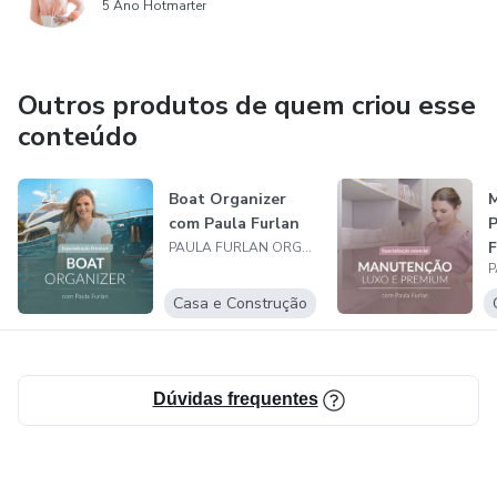
5 Ano Hotmarter
Outros produtos de quem criou esse
conteúdo
Boat Organizer
M
com Paula Furlan
P
F
PAULA FURLAN ORGANIZER LTDA
Casa e Construção
Dúvidas frequentes