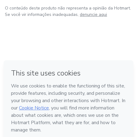
O conteúdo deste produto não representa a opinião da Hotmart.
Se você vir informações inadequadas,
denuncie aqui
em Bogotá
em Amsterdam
em Madrid
na Cidade do México
Feito com
❤
em Belo Horizonte
Conheça a Hotmart
Idioma
Português