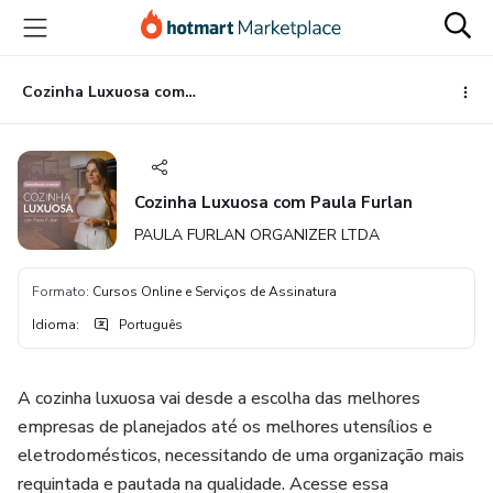
Ir
Ir
Ir
para
para
para
o
o
o
conteúdo
pagamento
rodapé
Cozinha Luxuosa com Paula Furlan
principal
Cozinha Luxuosa com Paula Furlan
PAULA FURLAN ORGANIZER LTDA
Formato
:
Cursos Online e Serviços de Assinatura
Idioma
:
Português
A cozinha luxuosa vai desde a escolha das melhores
empresas de planejados até os melhores utensílios e
eletrodomésticos, necessitando de uma organização mais
requintada e pautada na qualidade. Acesse essa