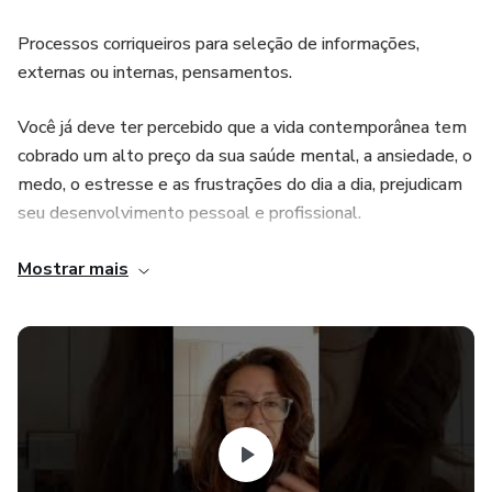
Processos corriqueiros para seleção de informações,
externas ou internas, pensamentos.
Você já deve ter percebido que a vida contemporânea tem
cobrado um alto preço da sua saúde mental, a ansiedade, o
medo, o estresse e as frustrações do dia a dia, prejudicam
seu desenvolvimento pessoal e profissional.
Como saber se a atenção está prejudicada?
Mostrar mais
• Se você esquece onde deixou as chaves do carro com
frequência.
• Esquece a panela no fogo é só depois que a casa está
completamente cheirando a queimado você desperta.
• Quando sai da sala para ir à cozinha tomar água e não se