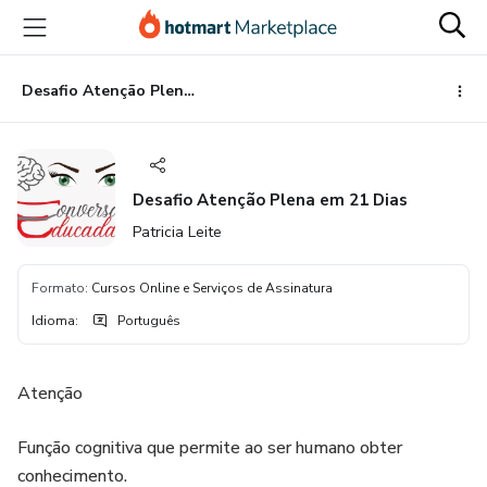
Ir
Ir
Ir
para
para
para
o
o
o
conteúdo
pagamento
rodapé
Desafio Atenção Plena em 21 Dias
principal
Desafio Atenção Plena em 21 Dias
Patricia Leite
Formato
:
Cursos Online e Serviços de Assinatura
Idioma
:
Português
Atenção
Função cognitiva que permite ao ser humano obter
conhecimento.