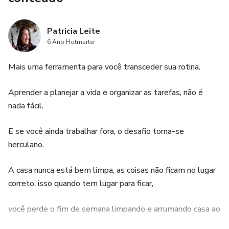
O que seria uma pizza no fim de semana,
E se você não gostar, ou ver que não é pra você, eu
Patricia Leite
devolvo seu dinheiro.
6 Ano Hotmarter
Entre já para o grupo de protagonistas.
Mais uma ferramenta para você transceder sua rotina.
Assuma o controle da sua vida e realize seus sonhos.
Aprender a planejar a vida e organizar as tarefas, não é
nada fácil.
Juntos faremos do mundo um lugar melhor para todos.
E se você ainda trabalhar fora, o desafio torna-se
Patricia Leite
herculano.
Neuroosicopedagoga.
A casa nunca está bem limpa, as coisas não ficam no lugar
correto, isso quando tem lugar para ficar,
você perde o fim de semana limpando e arrumando casa ao
invés de descansar e curtir os melhores momentos do