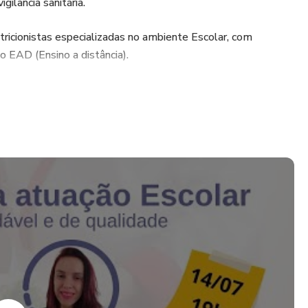
ilância sanitária.
tricionistas especializadas no ambiente Escolar, com
o EAD (Ensino a distância).
o com as nutricionistas (aos sábados das 10 às 11h30 para
ata previamente agendada)