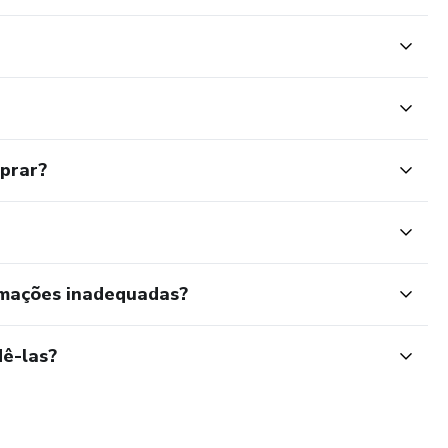
mprar?
rmações inadequadas?
ê-las?