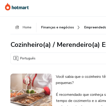
Ir
Ir
Ir
para
para
para
o
o
o
conteúdo
pagamento
rodapé
Home
Finanças e negócios
Empreendedo
principal
Cozinheiro(a) / Merendeiro(a) E
Português
Você sabia que o cozinheiro t
pequenas?
É recomendado que conheça so
tempo de cozimento e o alimen