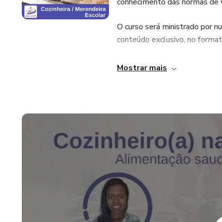
conhecimento das normas de vig
O curso será ministrado por nu
conteúdo exclusivo, no format
A Carga horária : 20 horas
Mostrar mais
Aula Bônus: 1 encontro ao viv
revisão e tira dúvidas, com d