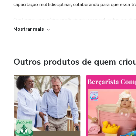
capacitação multidisciplinar, colaborando para que essa 
Contamos com vários profissionais especializados em dive
nutrição, psicopedagogia, enfermagem, fisioterapia, ger
Mostrar mais
necessidades atuais.
Outros produtos de quem crio