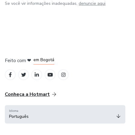
Se você vir informações inadequadas,
denuncie aqui
em Amsterdam
em Madrid
em Bogotá
Feito com
❤
em Belo Horizonte
na Cidade do México
Conheça a Hotmart
Idioma
Português