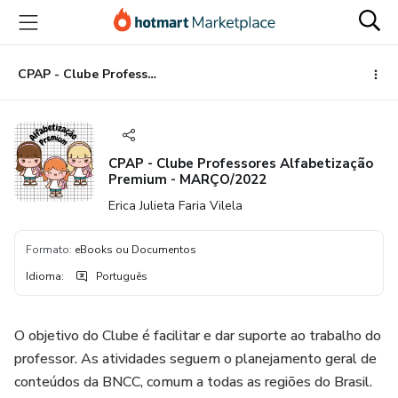
Ir
Ir
Ir
para
para
para
o
o
o
conteúdo
pagamento
rodapé
CPAP - Clube Professores Alfabetização Premium - MARÇO/2022
principal
CPAP - Clube Professores Alfabetização
Premium - MARÇO/2022
Erica Julieta Faria Vilela
Formato
:
eBooks ou Documentos
Idioma
:
Português
O objetivo do Clube é facilitar e dar suporte ao trabalho do
professor. As atividades seguem o planejamento geral de
conteúdos da BNCC, comum a todas as regiões do Brasil.