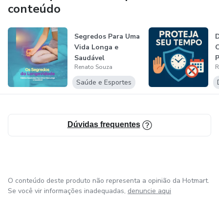
explorando novas tendências e metodologias para
conteúdo
transformar informações complexas em conteúdos
acessíveis e de fácil compreensão. Seu objetivo é ajudar
Segredos Para Uma
D
outras pessoas a evoluírem e alcançarem melhores
Vida Longa e
C
resultados por meio do conhecimento.
Saudável
P
Renato Souza
R
L
Saúde e Esportes
Dúvidas frequentes
O conteúdo deste produto não representa a opinião da Hotmart.
Se você vir informações inadequadas,
denuncie aqui