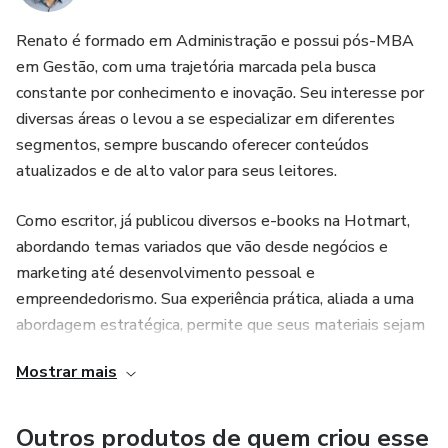
Renato é formado em Administração e possui pós-MBA
em Gestão, com uma trajetória marcada pela busca
constante por conhecimento e inovação. Seu interesse por
diversas áreas o levou a se especializar em diferentes
segmentos, sempre buscando oferecer conteúdos
atualizados e de alto valor para seus leitores.
Como escritor, já publicou diversos e-books na Hotmart,
abordando temas variados que vão desde negócios e
marketing até desenvolvimento pessoal e
empreendedorismo. Sua experiência prática, aliada a uma
abordagem estratégica, permite que seus materiais sejam
diretos, aplicáveis e eficientes para quem busca
Mostrar mais
conhecimento de qualidade.
Além da escrita, Renato está sempre se atualizando,
Outros produtos de quem criou esse