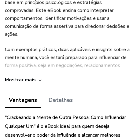
base em princípios psicológicos e estratégias
comprovadas. Este eBook ensina como interpretar
comportamentos, identificar motivações e usar a
comunicação de forma assertiva para direcionar decisões e
ações.
Com exemplos práticos, dicas aplicáveis e insights sobre a
mente humana, você estará preparado para influenciar de
forma positiva, seja em negociações, relacionamentos
pessoais ou no ambiente de trabalho. Aprenda como criar
Mostrar mais
conexões reais, conquistar confiança e atingir seus
objetivos com ética e inteligência.
Vantagens
Detalhes
"Crackeando a Mente de Outra Pessoa: Como Influenciar
Qualquer Um" é o eBook ideal para quem deseja
desenvolver o poder da influência e alcançar melhores