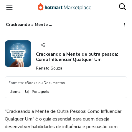
Ir
Ir
Ir
para
para
para
o
o
o
conteúdo
pagamento
rodapé
Crackeando a Mente de outra pessoa: Como Influenciar Qualquer Um
principal
Crackeando a Mente de outra pessoa:
Como Influenciar Qualquer Um
Renato Souza
Formato
:
eBooks ou Documentos
Idioma
:
Português
"Crackeando a Mente de Outra Pessoa: Como Influenciar
Qualquer Um" é o guia essencial para quem deseja
desenvolver habilidades de influência e persuasão com