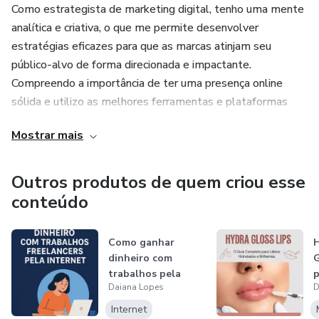
Como estrategista de marketing digital, tenho uma mente
analítica e criativa, o que me permite desenvolver
estratégias eficazes para que as marcas atinjam seu
público-alvo de forma direcionada e impactante.
Compreendo a importância de ter uma presença online
sólida e utilizo as melhores ferramentas e plataformas
disponíveis para maximizar a visibilidade e o alcance dos
Mostrar mais
meus clientes.
Além disso, também sou uma mentora comprometida em
Outros produtos de quem criou esse
ajudar outros profissionais a alcançarem seu pleno
conteúdo
potencial. Acredito que compartilhar conhecimento e
experiência é fundamental para o crescimento pessoal e
Como ganhar
H
profissional. Utilizo minha abordagem empática e focada
dinheiro com
G
em resultados para me conectar com meus mentorados,
trabalhos pela
p
entendendo suas necessidades individuais e fornecendo
Daiana Lopes
D
internet
H
orientação personalizada para que eles alcancem seus
Internet