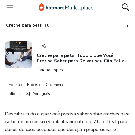
Ir
Ir
Ir
para
para
para
o
o
o
conteúdo
pagamento
rodapé
Creche para pets: Tudo o que Você Precisa Saber para Deixar seu Cão Feliz e Seguro
principal
Creche para pets: Tudo o que Você
Precisa Saber para Deixar seu Cão Feliz e
Seguro
Daiana Lopes
Formato
:
eBooks ou Documentos
Idioma
:
Português
Descubra tudo o que você precisa saber sobre creches para
cachorros no nosso ebook abrangente e prático. Ideal para
donos de cães ocupados que desejam proporcionar o