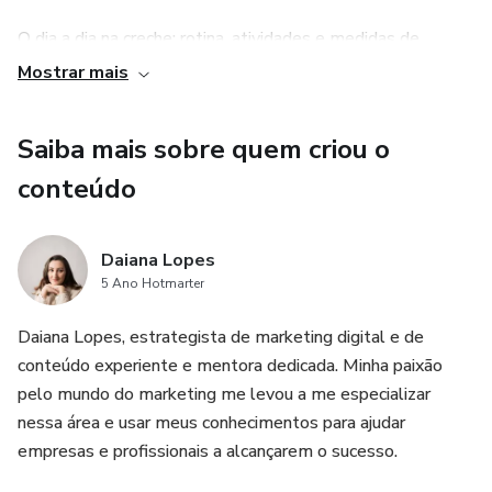
O dia a dia na creche: rotina, atividades e medidas de
segurança.
Mostrar mais
O que esperar da creche: relatórios diários, avaliação de
Saiba mais sobre quem criou o
comportamento e sinais de uma boa creche.
conteúdo
Daiana Lopes
5 Ano Hotmarter
Daiana Lopes, estrategista de marketing digital e de
conteúdo experiente e mentora dedicada. Minha paixão
pelo mundo do marketing me levou a me especializar
nessa área e usar meus conhecimentos para ajudar
empresas e profissionais a alcançarem o sucesso.