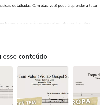
sicais detalhadas. Com elas, você poderá aprender a tocar
sformar sua experiência musical em algo incrível. Seja
u esse conteúdo