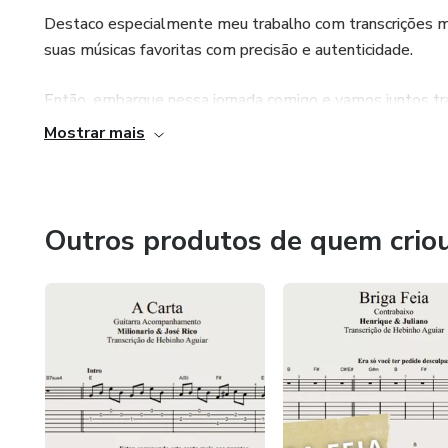
Destaco especialmente meu trabalho com transcrições mu
suas músicas favoritas com precisão e autenticidade.
Então, embarque nessa jornada comigo e vamos juntos tran
bem-vindo ao meu cantinho musical no Hotmart!
Mostrar mais
Outros produtos de quem crio