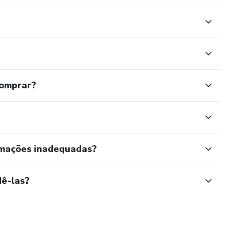
comprar?
rmações inadequadas?
ê-las?