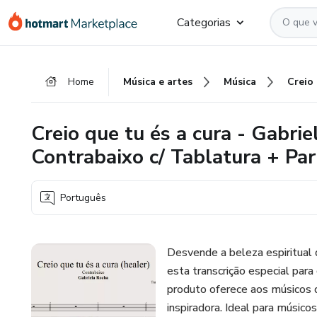
Ir
Ir
Ir
Categorias
para
para
para
o
o
o
conteúdo
pagamento
rodapé
Home
Música e artes
Música
principal
Creio que tu és a cura - Gabrie
Contrabaixo c/ Tablatura + Part
Português
Desvende a beleza espiritual 
esta transcrição especial para c
produto oferece aos músicos d
inspiradora. Ideal para músico