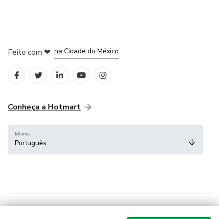
em Bogotá
em Amsterdam
em Madrid
na Cidade do México
Feito com
❤
em Belo Horizonte
Conheça a Hotmart
Idioma
Português