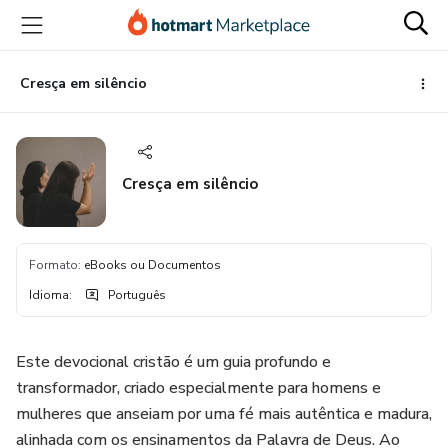
Ir
Ir
Ir
para
para
para
o
o
o
conteúdo
pagamento
rodapé
Cresça em silêncio
principal
Cresça em silêncio
Formato
:
eBooks ou Documentos
Idioma
:
Português
Este devocional cristão é um guia profundo e
transformador, criado especialmente para homens e
mulheres que anseiam por uma fé mais autêntica e madura,
alinhada com os ensinamentos da Palavra de Deus. Ao