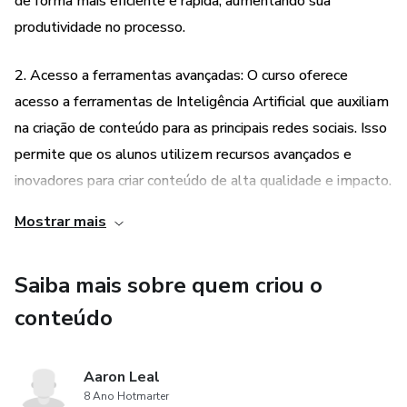
de forma mais eficiente e rápida, aumentando sua
produtividade no processo.
2. Acesso a ferramentas avançadas: O curso oferece
acesso a ferramentas de Inteligência Artificial que auxiliam
na criação de conteúdo para as principais redes sociais. Isso
permite que os alunos utilizem recursos avançados e
inovadores para criar conteúdo de alta qualidade e impacto.
Mostrar mais
3. Oportunidade de prestação de serviços: Além de
aprender a criar conteúdo, o curso também prepara os
Saiba mais sobre quem criou o
alunos para prestarem serviços de criação de conteúdo
para outras pessoas e empresas. Isso abre oportunidades
conteúdo
de trabalho e geração de renda para os participantes.
Aaron Leal
4. Adaptação às demandas do mercado: Com a constante
8 Ano Hotmarter