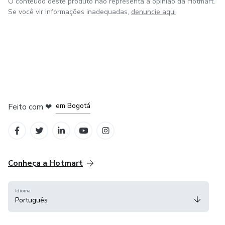
O conteúdo deste produto não representa a opinião da Hotmart.
Se você vir informações inadequadas,
denuncie aqui
em Amsterdam
em Madrid
em Bogotá
Feito com
❤
em Belo Horizonte
na Cidade do México
Conheça a Hotmart
Idioma
Português