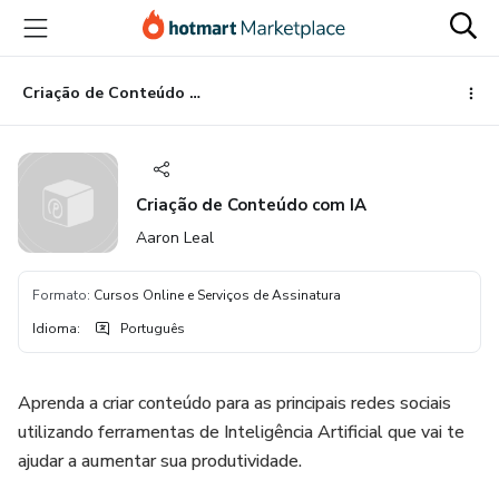
Ir
Ir
Ir
para
para
para
o
o
o
conteúdo
pagamento
rodapé
Criação de Conteúdo com IA
principal
Criação de Conteúdo com IA
Aaron Leal
Formato
:
Cursos Online e Serviços de Assinatura
Idioma
:
Português
Aprenda a criar conteúdo para as principais redes sociais
utilizando ferramentas de Inteligência Artificial que vai te
ajudar a aumentar sua produtividade.