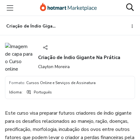
Ir
Ir
Ir
para
para
para
o
o
o
conteúdo
pagamento
rodapé
Criação de Índio Gigante Na Prática
principal
Criação de Índio Gigante Na Prática
Clayton Moreira
Formato
:
Cursos Online e Serviços de Assinatura
Idioma
:
Português
Este curso visa preparar futuros criadores de índio gigante
para os desafios relacionados ao manejo, ração, doenças,
precificação, morfologia, incubação dos ovos entre outros
fatores que podem levar o criador a perdas financeiras pela