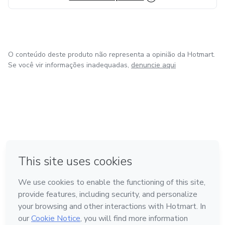
O conteúdo deste produto não representa a opinião da Hotmart.
Se você vir informações inadequadas,
denuncie aqui
em Bogotá
em Amsterdam
em Madrid
na Cidade do México
Feito com
❤
em Belo Horizonte
Conheça a Hotmart