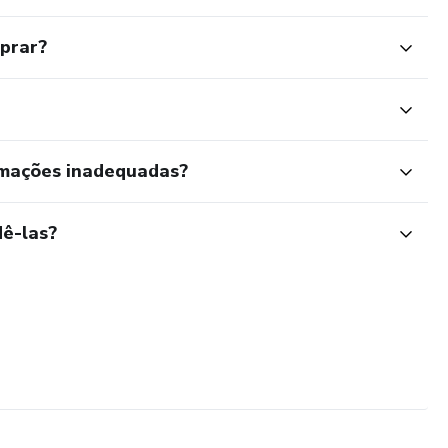
mprar?
rmações inadequadas?
ê-las?