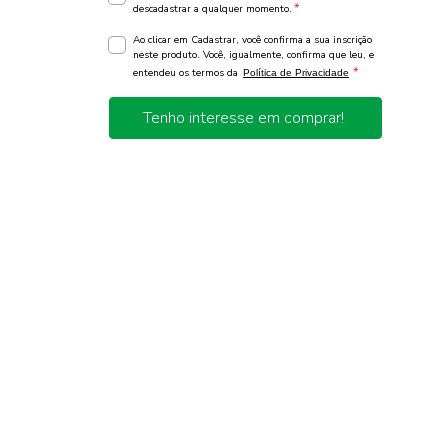
*
descadastrar a qualquer momento.
Ao clicar em Cadastrar, você confirma a sua inscrição
neste produto. Você, igualmente, confirma que leu, e
*
entendeu os termos da
Política de Privacidade
Tenho interesse em comprar!