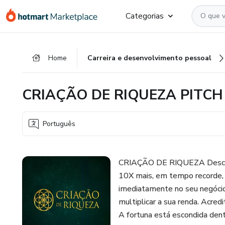
Ir
Ir
Ir
Categorias
para
para
para
o
o
o
conteúdo
pagamento
rodapé
Home
Carreira e desenvolvimento pessoal
principal
CRIAÇÃO DE RIQUEZA PITCH C
Português
CRIAÇÃO DE RIQUEZA Descubra
10X mais, em tempo recorde, c
imediatamente no seu negócio.
multiplicar a sua renda. Acredi
A fortuna está escondida den