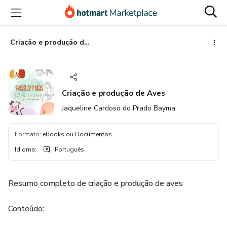
Ir
Ir
Ir
para
para
para
o
o
o
conteúdo
pagamento
rodapé
Criação e produção de Aves
principal
Criação e produção de Aves
Jaqueline Cardoso do Prado Bayma
Formato
:
eBooks ou Documentos
Idioma
:
Português
Resumo completo de criação e produção de aves
Conteúdo: