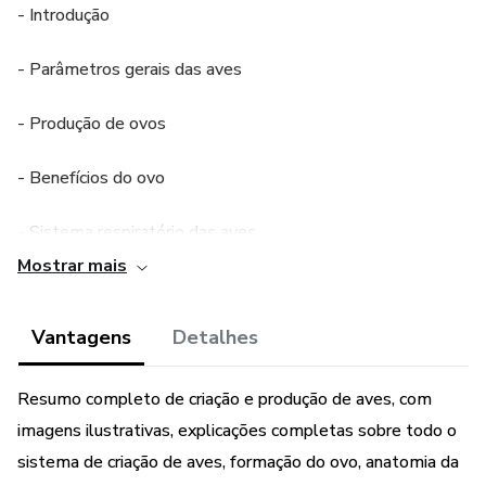
- Introdução
- Parâmetros gerais das aves
- Produção de ovos
- Benefícios do ovo
- Sistema respiratório das aves
Mostrar mais
- Aspectos anatômicos e funcionais do sistema digestório
Vantagens
Detalhes
- Aspectos anatômicos e funcionais do sistema reprodutor
das aves
Resumo completo de criação e produção de aves, com
- Principais raças
imagens ilustrativas, explicações completas sobre todo o
sistema de criação de aves, formação do ovo, anatomia da
- Aves de Postura