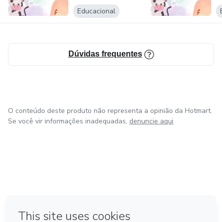
Educacional
Dúvidas frequentes
O conteúdo deste produto não representa a opinião da Hotmart.
Se você vir informações inadequadas,
denuncie aqui
em Amsterdam
em Madrid
em Bogotá
Feito com
❤