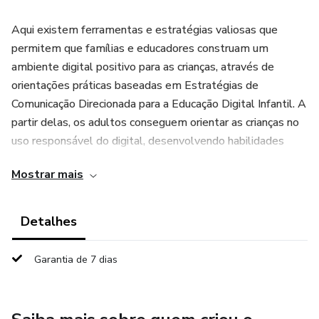
Aqui existem ferramentas e estratégias valiosas que
permitem que famílias e educadores construam um
ambiente digital positivo para as crianças, através de
orientações práticas baseadas em Estratégias de
Comunicação Direcionada para a Educação Digital Infantil. A
partir delas, os adultos conseguem orientar as crianças no
uso responsável do digital, desenvolvendo habilidades
críticas que lhes permitirão navegar no universo online com
Mostrar mais
confiança e segurança.
Num momento em que a tecnologia é uma parte essencial
Detalhes
da vida cotidiana, é crucial que os adultos se sintam
preparados e equipados para guiar as crianças de maneira
Garantia de 7 dias
efetiva, contribuindo também para seu bem-estar
emocional e desenvolvimento integral. A orientação está
centrada em como estabelecer limites, promover a