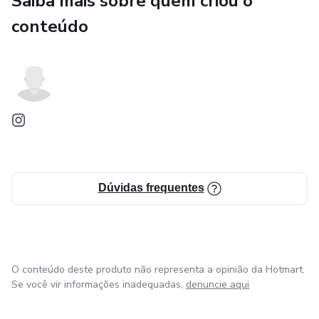
Saiba mais sobre quem criou o
comunicação aberta e aprender habilidades de resolução de
conteúdo
problemas, tudo em um marco de apoio e respeito mútuo.
Dúvidas frequentes
O conteúdo deste produto não representa a opinião da Hotmart.
Se você vir informações inadequadas,
denuncie aqui