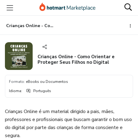
Ir
Ir
Ir
para
para
para
o
o
o
conteúdo
pagamento
rodapé
Crianças Online - Como Orientar e Proteger Seus Filhos no Digital
principal
Crianças Online - Como Orientar e
Proteger Seus Filhos no Digital
Formato
:
eBooks ou Documentos
Idioma
:
Português
Crianças Online é um material dirigido a pais, mães,
professores e profissionais que buscam garantir o bom uso
do digital por parte das crianças de forma consciente e
segura.