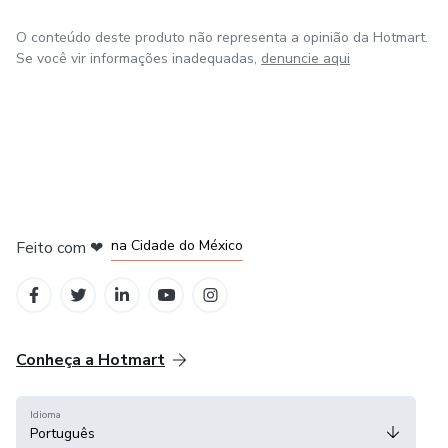
O conteúdo deste produto não representa a opinião da Hotmart.
Se você vir informações inadequadas,
denuncie aqui
em Bogotá
em Amsterdam
em Madrid
na Cidade do México
Feito com
❤
em Belo Horizonte
Conheça a Hotmart
Idioma
Português