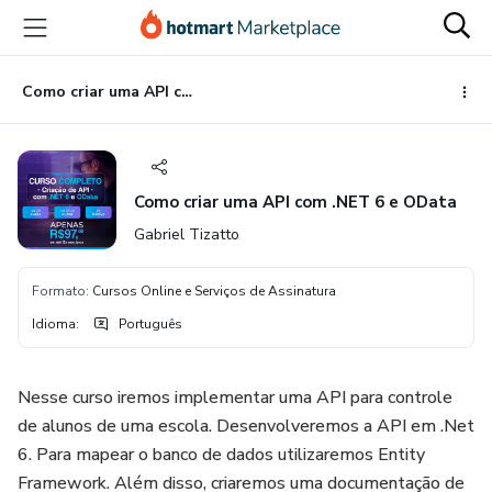
Ir
Ir
Ir
para
para
para
o
o
o
conteúdo
pagamento
rodapé
Como criar uma API com .NET 6 e OData
principal
Como criar uma API com .NET 6 e OData
Gabriel Tizatto
Formato
:
Cursos Online e Serviços de Assinatura
Idioma
:
Português
Nesse curso iremos implementar uma API para controle
de alunos de uma escola. Desenvolveremos a API em .Net
6. Para mapear o banco de dados utilizaremos Entity
Framework. Além disso, criaremos uma documentação de