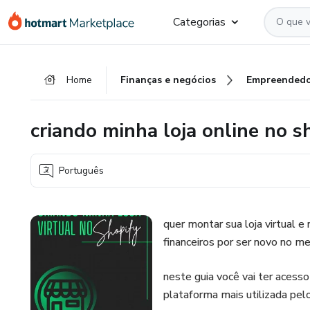
Ir
Ir
Ir
Categorias
para
para
para
o
o
o
conteúdo
pagamento
rodapé
Home
Finanças e negócios
Empreendedo
principal
criando minha loja online no s
Português
quer montar sua loja virtual 
financeiros por ser novo no m
neste guia você vai ter acesso
plataforma mais utilizada pe