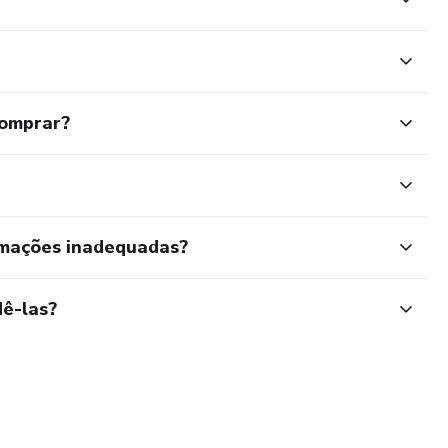
comprar?
rmações inadequadas?
ê-las?