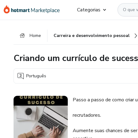
Ir
Ir
Ir
Categorias
para
para
para
o
o
o
conteúdo
pagamento
rodapé
Home
Carreira e desenvolvimento pessoal
principal
Criando um currículo de suces
Português
Passo a passo de como criar u
recrutadores.
Aumente suas chances de ser 