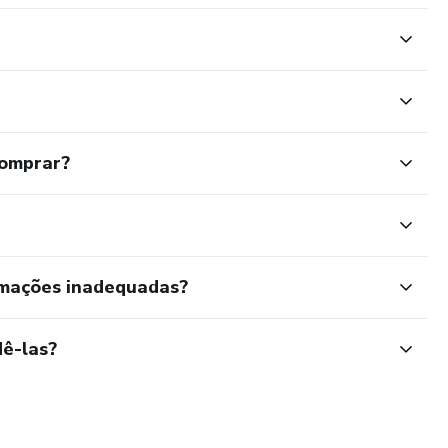
comprar?
rmações inadequadas?
ê-las?