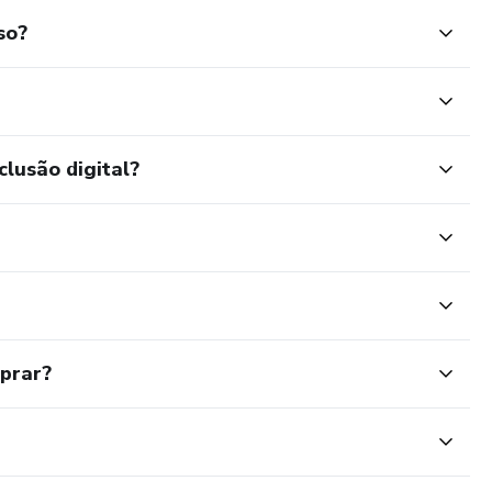
so?
clusão digital?
mprar?