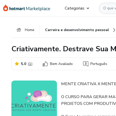
Ir
Ir
Ir
Categorias
para
para
para
o
o
o
conteúdo
pagamento
rodapé
Home
Carreira e desenvolvimento pessoal
principal
Criativamente. Destrave Sua M
5.0
(
1
)
Bem Avaliado
Português
MENTE CRIATIVA X MENT
O CURSO PARA GERAR MAIS
PROJETOS COM PRODUTIV