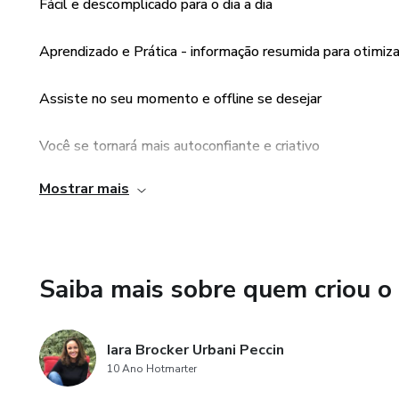
Fácil e descomplicado para o dia a dia
Aprendizado e Prática - informação resumida para otimiz
Assiste no seu momento e offline se desejar
Você se tornará mais autoconfiante e criativo
Mostrar mais
E ainda tem Garantia de reembolso de 7 dias se você não 
Um curso que te provoca a melhorar, se reinventar, valoriz
Saiba mais sobre quem criou o
Quer ser mais criativo? Precisa de novas idéias? Quer se r
Encarar seus problemas com outro olhar? Então, esse cur
Iara Brocker Urbani Peccin
Viva a Vida Criativamente!!!
10 Ano Hotmarter