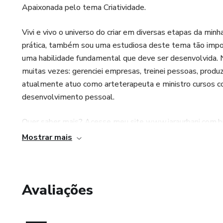
Diferencial:
Apaixonada pelo tema Criatividade.
Criatividade para soluções na vida, seja pessoal ou profiss
Vivi e vivo o universo do criar em diversas etapas da minh
prática, também sou uma estudiosa deste tema tão import
Criatividade e Emoções = a forte relação para liberar suas
uma habilidade fundamental que deve ser desenvolvida. Na 
muitas vezes: gerenciei empresas, treinei pessoas, produz
Mente Criativa = Mente Saúde, Bem Estar e Qualidade d
atualmente atuo como arteterapeuta e ministro cursos co
desenvolvimento pessoal.
Criar se Cria Criando = tirando sua idéia do papel e const
Quer saber mais? Acesse meu site www.iaraurbani.com.br 
Arte = trabalhando com todo o cérebro, excelente para p
Mostrar mais
A criatividade faz parte da minha vida não apenas na teor
Seja através da produção de eventos, espetáculos, cursos
Avaliações
de criar e me reinventar.