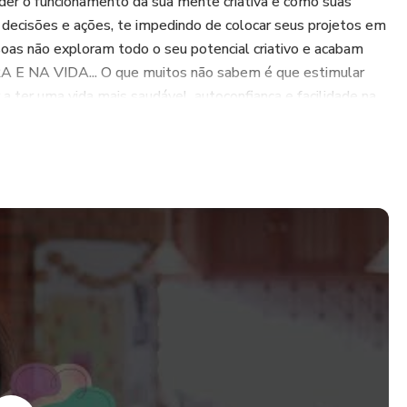
der o funcionamento da sua mente criativa e como suas
 decisões e ações, te impedindo de colocar seus projetos em
soas não exploram todo o seu potencial criativo e acabam
NA VIDA... O que muitos não sabem é que estimular
r a ter uma vida mais saudável, autoconfiança e facilidade na
nção para tirar suas idéias do papel, seja Criando um Produto
de Vida.
a habilidade de resolver problemas. Como você está lidando
ente desestabilizado ou gerencia de forma leve e criativa?
urso. OUSE. CRIE. REINVENTE-SE!!!
ani.com.br/criativamente