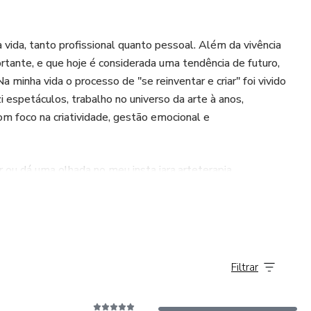
ional
a vida, tanto profissional quanto pessoal. Além da vivência
ante, e que hoje é considerada uma tendência de futuro,
 criações
minha vida o processo de "se reinventar e criar" foi vivido
i espetáculos, trabalho no universo da arte à anos,
e Vida
m foco na criatividade, gestão emocional e
ruindo Seu Projeto Pessoal
ou dá uma olhada no meu insta iara.arteterapia
otencializar e estimular nossa mente
ia, mas também na minha experiência pessoal e profissional.
, treinamentos, arteterapia ou das tantas vezes em que tive
Filtrar