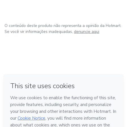
O conteúdo deste produto não representa a opinião da Hotmart.
Se você vir informações inadequadas,
denuncie aqui
em Amsterdam
em Madrid
em Bogotá
Feito com
❤
em Belo Horizonte
na Cidade do México
Conheça a Hotmart