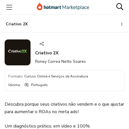
Ir
Ir
Ir
para
para
para
o
o
o
conteúdo
pagamento
rodapé
Criativo 2X
principal
Criativo 2X
Roney Correa Netto Soares
Formato
:
Cursos Online e Serviços de Assinatura
Idioma
:
Português
Descubra porque seus criativos não vendem e o que ajustar
para aumentar o ROAs no meta ads!
Um diagnóstico prático, em vídeo e 100%