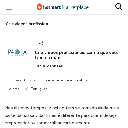
Ir
Ir
Ir
para
para
para
o
o
o
conteúdo
pagamento
rodapé
Crie vídeos profissionais com o que você tem na mão
principal
Crie vídeos profissionais com o que você
tem na mão
Paola Manhães
Formato
:
Cursos Online e Serviços de Assinatura
Idioma
:
Português
Nos últimos tempos, o online tem se tornado ainda mais
parte da nossa vida. E não é diferente para quem deseja
empreender ou compartilhar conhecimento.