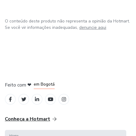
O conteúdo deste produto não representa a opinião da Hotmart.
Se você vir informações inadequadas,
denuncie aqui
em Amsterdam
em Madrid
em Bogotá
Feito com
❤
em Belo Horizonte
na Cidade do México
Conheça a Hotmart
Idioma