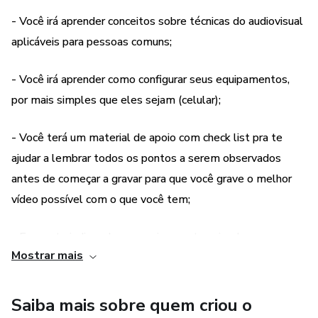
Diante dessa bagagem que você irá adquirir, ainda irei
- Você irá aprender conceitos sobre técnicas do audiovisual
compartilhar sugestões de onde investir (equipamentos),
aplicáveis para pessoas comuns;
quando você puder e sentir real necessidade.
- Você irá aprender como configurar seus equipamentos,
por mais simples que eles sejam (celular);
- Você terá um material de apoio com check list pra te
ajudar a lembrar todos os pontos a serem observados
antes de começar a gravar para que você grave o melhor
vídeo possível com o que você tem;
- Eu vou te indicar alguns equipamentos simples e
Mostrar mais
palpáveis para você investir quando puder e quando sentir a
necessidade de dar os passos seguintes no sentido de
melhorar ainda mais a qualidade das suas gravações;
Saiba mais sobre quem criou o