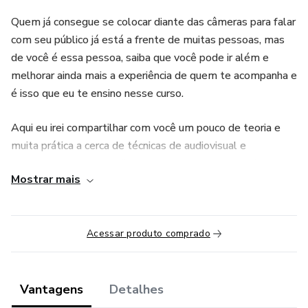
Quem já consegue se colocar diante das câmeras para falar
com seu público já está a frente de muitas pessoas, mas
de você é essa pessoa, saiba que você pode ir além e
melhorar ainda mais a experiência de quem te acompanha e
é isso que eu te ensino nesse curso.
Aqui eu irei compartilhar com você um pouco de teoria e
muita prática a cerca de técnicas de audiovisual e
informações sobre configuração de equipamentos (lembre-
Mostrar mais
se que se você se grava, você já usa pelo menos um
equipamento: o celular).
Além disso, teremos diversas reflexões e exercícios para
Acessar produto comprado
te ajudar a assimilar essas informações e desenvolver seu
olhar para que você consiga usar da melhor maneira tudo
que você tem a sua disposição.
Vantagens
Detalhes