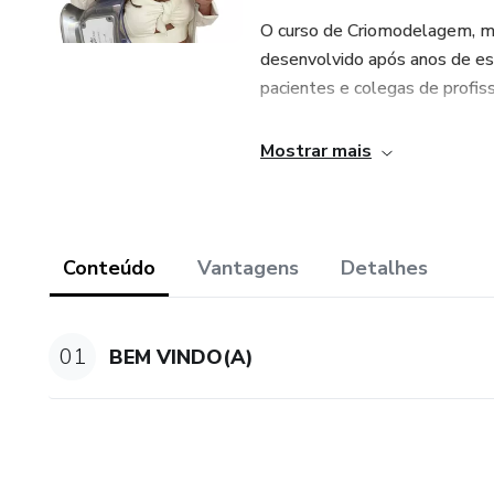
O curso de Criomodelagem,
desenvolvido após anos de es
pacientes e colegas de profis
Diante da crescente busca de 
Mostrar mais
método, que envolve técnicas 
clientes e aumentar de forma s
Quero pegar na sua mão e te d
Conteúdo
Vantagens
Detalhes
águas na sua vida..
Vamos juntas alavancar sua car
01
BEM VINDO(A)