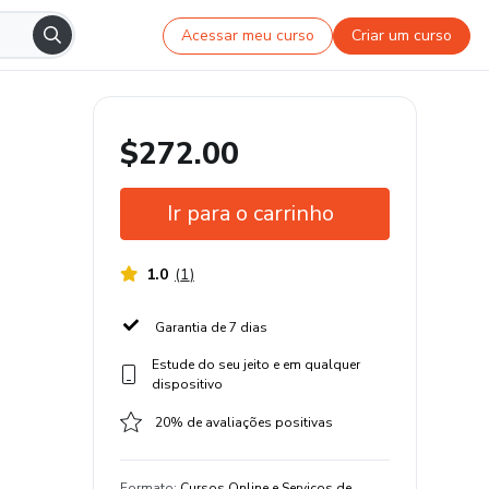
Acessar meu curso
Criar um curso
$272.00
Ir para o carrinho
1.0
(
1
)
Garantia de 7 dias
Estude do seu jeito e em qualquer
dispositivo
20% de avaliações positivas
Formato
:
Cursos Online e Serviços de