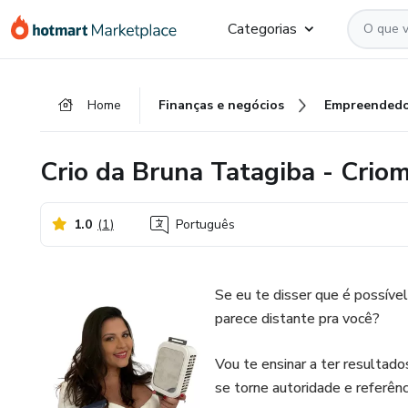
Ir
Ir
Ir
Categorias
para
para
para
o
o
o
conteúdo
pagamento
rodapé
Home
Finanças e negócios
Empreendedo
principal
Crio da Bruna Tatagiba - Cri
1.0
(
1
)
Português
Se eu te disser que é possíve
parece distante pra você?
Vou te ensinar a ter resulta
se torne autoridade e referê