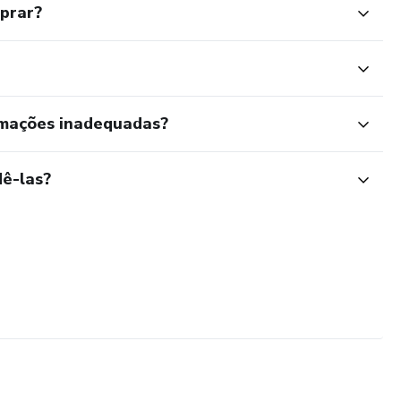
mprar?
rmações inadequadas?
ê-las?