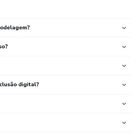
omodelagem?
so?
clusão digital?