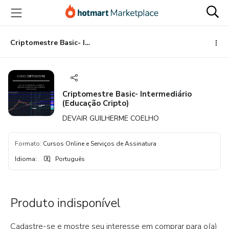
Ir
Ir
Ir
para
para
para
o
o
o
conteúdo
pagamento
rodapé
Criptomestre Basic- Intermediário (Educação Cripto)
principal
Criptomestre Basic- Intermediário
(Educação Cripto)
DEVAIR GUILHERME COELHO
Formato
:
Cursos Online e Serviços de Assinatura
Idioma
:
Português
Produto indisponível
Cadastre-se e mostre seu interesse em comprar para o(a)