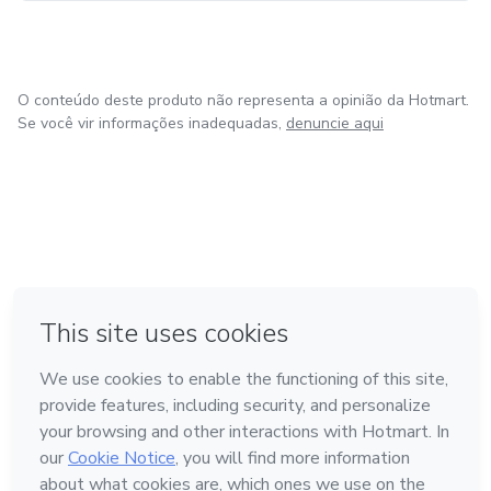
O conteúdo deste produto não representa a opinião da Hotmart.
Se você vir informações inadequadas,
denuncie aqui
em Amsterdam
em Madrid
em Bogotá
Feito com
❤
em Belo Horizonte
na Cidade do México
Conheça a Hotmart