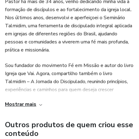
Pastor há mais de 34 anos, venho dedicando minha vida à
formação de discípulos e ao fortalecimento da igreja local.
Nos últimos anos, desenvolvi e aperfeiçoei o Seminário
Talmidim, uma ferramenta de discipulado integral aplicada
em igrejas de diferentes regiões do Brasil, ajudando
pessoas e comunidades a viverem uma fé mais profunda,
prática e missionária.
Sou fundador do movimento Fé em Missão e autor do livro
Igreja que Vai. Agora, compartilho também o livro
Talmidim – A Jornada do Discipulado, reunindo princípios,
experiências e caminhos para quem deseja crescer
espiritualmente e formar discípulos de maneira intencional
Mostrar mais
e relevante para os dias atuais.
Outros produtos de quem criou esse
conteúdo