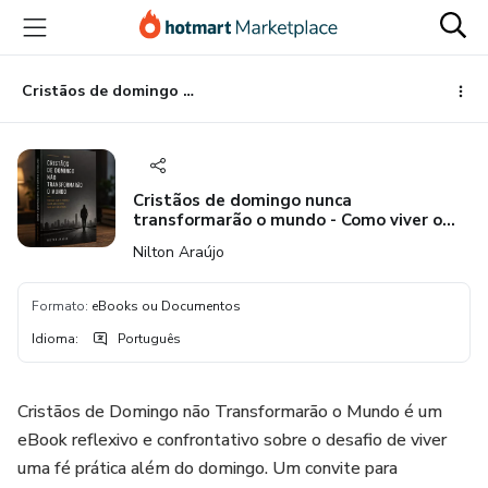
Ir
Ir
Ir
para
para
para
o
o
o
conteúdo
pagamento
rodapé
Cristãos de domingo nunca transformarão o mundo - Como viver o evangelho no trabalho, na família e na rotina
principal
Cristãos de domingo nunca
transformarão o mundo - Como viver o
evangelho no trabalho, na família e na
Nilton Araújo
rotina
Formato
:
eBooks ou Documentos
Idioma
:
Português
Cristãos de Domingo não Transformarão o Mundo é um
eBook reflexivo e confrontativo sobre o desafio de viver
uma fé prática além do domingo. Um convite para