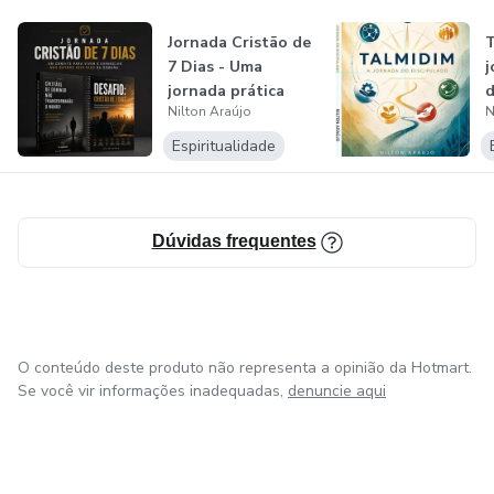
Jornada Cristão de
T
7 Dias - Uma
j
jornada prática
d
Nilton Araújo
N
para viver J...
Espiritualidade
Dúvidas frequentes
O conteúdo deste produto não representa a opinião da Hotmart.
Se você vir informações inadequadas,
denuncie aqui