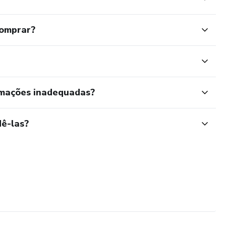
comprar?
rmações inadequadas?
ê-las?