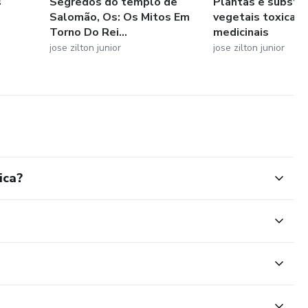
s
Segredos do templo de
Plantas e substa
Salomão, Os: Os Mitos Em
vegetais toxicas 
Torno Do Rei...
medicinais
jose zilton junior
jose zilton junior
ica?