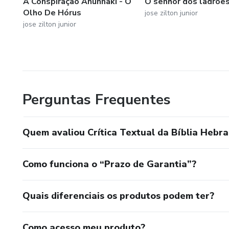
A Conspiração Anunnaki - O
O senhor dos ladrõe
Olho De Hórus
jose zilton junior
jose zilton junior
Perguntas Frequentes
Quem avaliou Crítica Textual da Bíblia Hebra
Como funciona o “Prazo de Garantia”?
Quais diferenciais os produtos podem ter?
Como acesso meu produto?