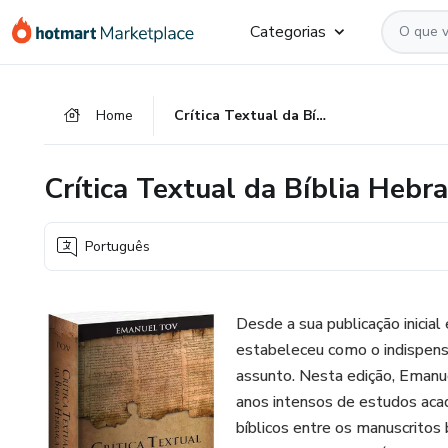
Ir
Ir
Ir
Categorias
para
para
para
o
o
o
conteúdo
pagamento
rodapé
Home
Crítica Textual da Bíblia Hebraica
principal
Crítica Textual da Bíblia Hebra
Português
Desde a sua publicação inicia
estabeleceu como o indispens
assunto. Nesta edição, Emanue
anos intensos de estudos acad
bíblicos entre os manuscritos 