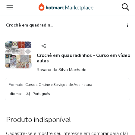
Ir
Ir
Ir
para
para
para
o
o
o
conteúdo
pagamento
rodapé
Crochê em quadradinhos - Curso em vídeo aulas
principal
Crochê em quadradinhos - Curso em vídeo
aulas
Rosana da Silva Machado
Formato
:
Cursos Online e Serviços de Assinatura
Idioma
:
Português
Produto indisponível
Cadastre-se e mostre seu interesse em comprar para o(a)