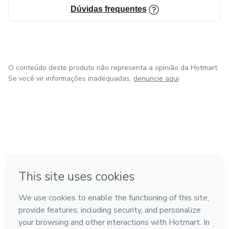
Dúvidas frequentes
O conteúdo deste produto não representa a opinião da Hotmart.
Se você vir informações inadequadas,
denuncie aqui
em Bogotá
em Amsterdam
em Madrid
na Cidade do México
Feito com
❤
em Belo Horizonte