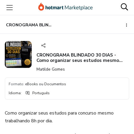
Ir
Ir
Ir
para
para
para
o
o
o
conteúdo
pagamento
rodapé
CRONOGRAMA BLINDADO 30 DIAS - Como organizar seus estudos mesmo trabalhando
principal
CRONOGRAMA BLINDADO 30 DIAS -
Como organizar seus estudos mesmo
trabalhando
Matilde Gomes
Formato
:
eBooks ou Documentos
Idioma
:
Português
Como organizar seus estudos para concurso mesmo
trabalhando 8h por dia.