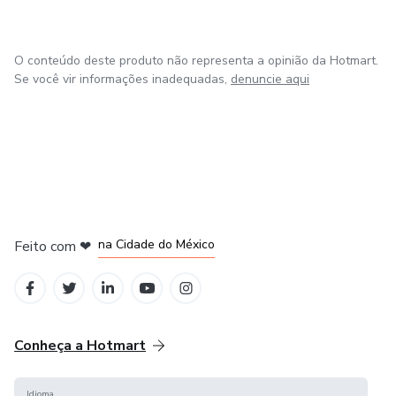
são os ingredientes perfeitos para o seu sucesso. Não
perca tempo, comece agora mesmo a trilhar o caminho
para a realização dos seus sonhos.
O conteúdo deste produto não representa a opinião da Hotmart.
Se você vir informações inadequadas,
denuncie aqui
em Bogotá
em Amsterdam
em Madrid
na Cidade do México
Feito com
❤
em Belo Horizonte
Conheça a Hotmart
Idioma