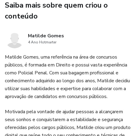
Ideal para quem:
Saiba mais sobre quem criou o
conteúdo
• Trabalha e estuda
• Não consegue manter rotina
Matilde Gomes
4 Ano Hotmarter
• Se sente perdido nos estudos
Matilde Gomes, uma referência na área de concursos
• Quer organizar a preparação para concursos da área
públicos, é formada em Direito e possui vasta experiência
policial e segurança pública
como Policial Penal. Com sua bagagem profissional e
conhecimento adquirido ao longo dos anos, Matilde decidiu
O objetivo não é estudar perfeito.
utilizar suas habilidades e expertise para colaborar com a
aprovação de candidatos em concursos públicos.
É NÃO ZERAR e manter consistência até a aprovação.
Motivada pela vontade de ajudar pessoas a alcançarem
seus sonhos e conquistarem a estabilidade e segurança
oferecidas pelos cargos públicos, Matilde criou um produto
digital que reúne todo o seu conhecimento e técnicas de