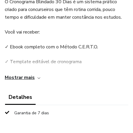
O Cronograma Blindado 30 Dias é um sistema prático
criado para concurseiros que têm rotina corrida, pouco
tempo e dificuldade em manter constância nos estudos.
Você vai receber:
✓ Ebook completo com o Método C.E.R.T.O.
✓ Template editável de cronograma
✓ Rotina pronta para 1h30 por dia
Mostrar mais
✓ Sistema de revisão inteligente
Detalhes
✓ Modo Dia Ruim (20 minutos mínimos)
Garantia de 7 dias
✓ Organização prática para manter consistência