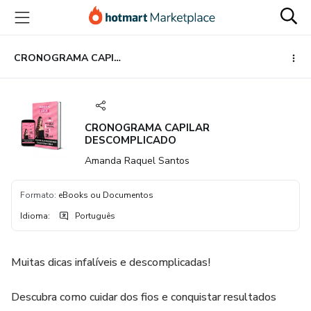
Ir
Ir
Ir
para
para
para
o
o
o
conteúdo
pagamento
rodapé
CRONOGRAMA CAPILAR DESCOMPLICADO
principal
CRONOGRAMA CAPILAR
DESCOMPLICADO
Amanda Raquel Santos
Formato
:
eBooks ou Documentos
Idioma
:
Português
Muitas dicas infalíveis e descomplicadas!
Descubra como cuidar dos fios e conquistar resultados