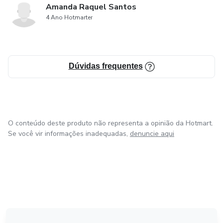
Amanda Raquel Santos
4 Ano Hotmarter
Dúvidas frequentes
O conteúdo deste produto não representa a opinião da Hotmart.
Se você vir informações inadequadas,
denuncie aqui
em Bogotá
em Amsterdam
em Madrid