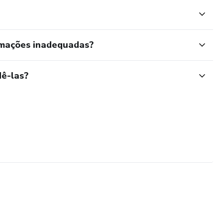
rmações inadequadas?
ê-las?