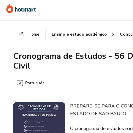
Ir
Ir
Ir
para
para
para
o
o
o
conteúdo
pagamento
rodapé
Home
Ensino e estudo acadêmico
Concu
principal
Cronograma de Estudos - 56 DI
Civil
Português
PREPARE-SE PARA O CONC
ESTADO DE SÃO PAULO
O cronograma de estudos é ide