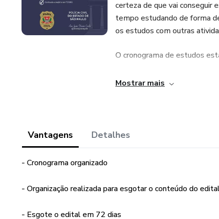
certeza de que vai conseguir 
tempo estudando de forma deso
os estudos com outras ativida
O cronograma de estudos est
Comecei a produzir cronogram
Mostrar mais
direito, estudei e prestei o 
Além disso, fui aprovada na O
Sempre gostei muito de estud
Vantagens
Detalhes
diferença! O cronograma com c
produtivo.
- Cronograma organizado
Demais dúvidas entre em cont
- Organização realizada para esgotar o conteúdo do edita
- Esgote o edital em 72 dias