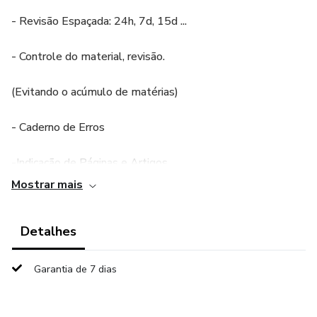
- Revisão Espaçada: 24h, 7d, 15d ...
- Controle do material, revisão.
(Evitando o acúmulo de matérias)
- Caderno de Erros
-Indicação de Páginas e Artigos
Mostrar mais
-Link Direto com as Questões
Detalhes
-Economia de Tempo
-Medição de Desempenho
Garantia de 7 dias
-BONUS: Aba para você montar seu próprio cronograma do