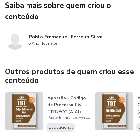
seu jeito. (Não sei se essa informação esta boa, olha ai
Saiba mais sobre quem criou o
depois)
conteúdo
TUDO ISSO EM UM SÓ PRODUTO
Pablo Emmanuel Ferreira Silva
5 Ano Hotmarter
Outros produtos de quem criou esse
conteúdo
Apostila - Código
A
de Processo Civil -
C
TRT/FCC (AJAJ)
(
Pablo Emmanuel Ferreira Silva
Educacional