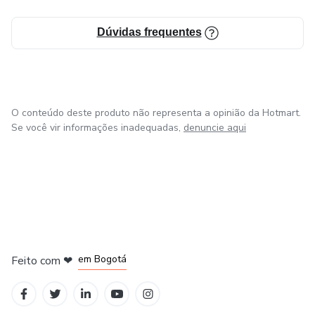
Dúvidas frequentes
O conteúdo deste produto não representa a opinião da Hotmart.
Se você vir informações inadequadas,
denuncie aqui
em Amsterdam
em Madrid
em Bogotá
Feito com
❤
em Belo Horizonte
na Cidade do México