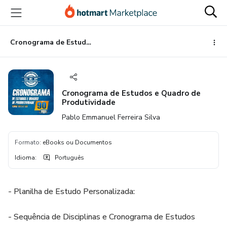
Ir
Ir
Ir
para
para
para
o
o
o
conteúdo
pagamento
rodapé
Cronograma de Estudos e Quadro de Produtividade
principal
Cronograma de Estudos e Quadro de
Produtividade
Pablo Emmanuel Ferreira Silva
Formato
:
eBooks ou Documentos
Idioma
:
Português
- Planilha de Estudo Personalizada:
- Sequência de Disciplinas e Cronograma de Estudos