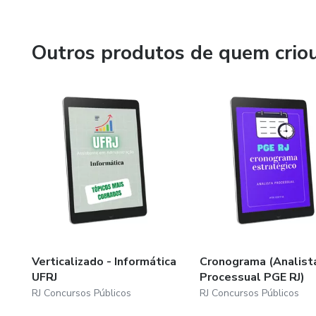
https://www.rjconcurso.com.br/
Em nosso Instagram, publicamos de forma mais dinâmica
Outros produtos de quem crio
concurso com dicas e macetes voltados para as principais 
https://www.instagram.com/rjconcurso/
Bons estudos!
Verticalizado - Informática
Cronograma (Analist
UFRJ
Processual PGE RJ)
RJ Concursos Públicos
RJ Concursos Públicos