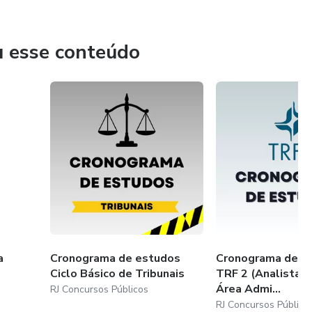
 não apenas notícias, mas também algumas questões de
u esse conteúdo
bancas do Brasil.
a
Cronograma de estudos
Cronograma de e
Ciclo Básico de Tribunais
TRF 2 (Analista Ju
Área Admi...
RJ Concursos Públicos
RJ Concursos Público