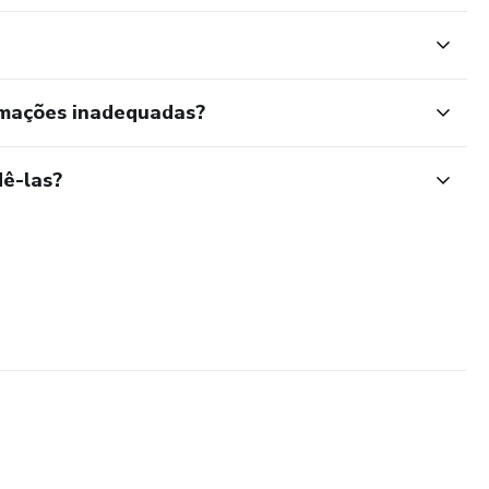
rmações inadequadas?
ê-las?