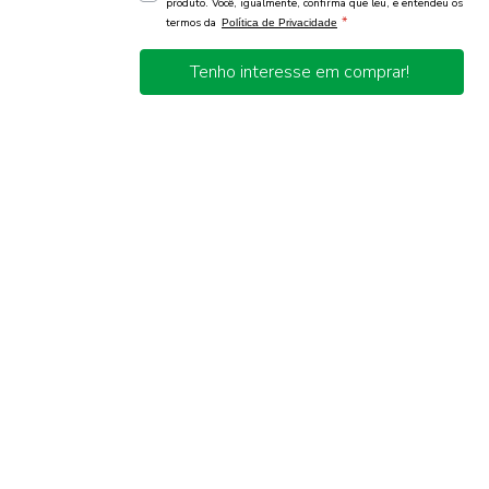
produto. Você, igualmente, confirma que leu, e entendeu os
*
termos da
Política de Privacidade
Tenho interesse em comprar!