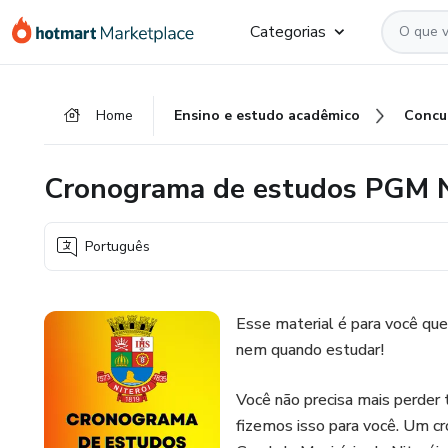
Ir
Ir
Ir
Categorias
para
para
para
o
o
o
conteúdo
pagamento
rodapé
Home
Ensino e estudo acadêmico
Concu
principal
Cronograma de estudos PGM Ni
Português
Esse material é para você que 
nem quando estudar!
Você não precisa mais perder 
fizemos isso para você. Um cr