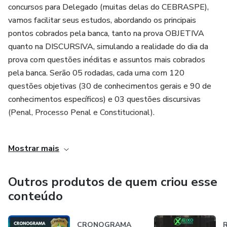
concursos para Delegado (muitas delas do CEBRASPE),
NO MESMO PADRÃO DA PROVA.
vamos facilitar seus estudos, abordando os principais
pontos cobrados pela banca, tanto na prova OBJETIVA
quanto na DISCURSIVA, simulando a realidade do dia da
prova com questões inéditas e assuntos mais cobrados
pela banca. Serão 05 rodadas, cada uma com 120
questões objetivas (30 de conhecimentos gerais e 90 de
conhecimentos específicos) e 03 questões discursivas
(Penal, Processo Penal e Constitucional).
Experiência:
Mostrar mais
Delegado PCMA
Outros produtos de quem criou esse
Ex-Delegado PCPA
conteúdo
Ex-Policial Penal PE
CRONOGRAMA