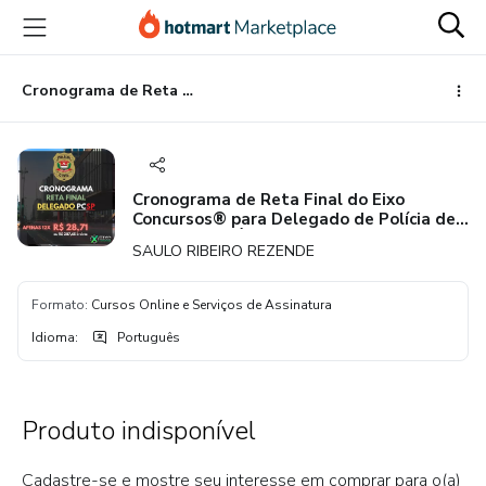
Ir
Ir
Ir
para
para
para
o
o
o
conteúdo
pagamento
rodapé
Cronograma de Reta Final do Eixo Concursos®️ para Delegado de Polícia de São Paulo (PÓS-EDITAL)
principal
Cronograma de Reta Final do Eixo
Concursos®️ para Delegado de Polícia de
São Paulo (PÓS-EDITAL)
SAULO RIBEIRO REZENDE
Formato
:
Cursos Online e Serviços de Assinatura
Idioma
:
Português
Produto indisponível
Cadastre-se e mostre seu interesse em comprar para o(a)