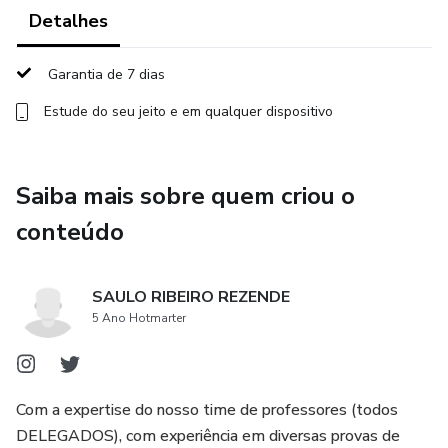
Detalhes
4) Indicação de legislação, doutrina e jurisprudência a serem
estudadas;
Garantia de 7 dias
Estude do seu jeito e em qualquer dispositivo
5) Planejamento de revisões;
6) Técnicas de estudo para melhor retenção do conteúdo;
Saiba mais sobre quem criou o
7) Relatório de incidência dos assuntos que mais são
conteúdo
cobrados pela VUNESP.
8) PLANEJAMENTO PARA INÍCIO DIA 04/09/2023.
SAULO RIBEIRO REZENDE
5 Ano Hotmarter
9) DICAS SEMANAIS COM PONTOS IMPORTANTES E
JURISPRUDÊNCIA PELO WHATSAPP.
Com a expertise do nosso time de professores (todos
10) INCLUSO NO PACOTE 05 RODADAS DE
DELEGADOS), com experiência em diversas provas de
SIMULADOS INÉDITOS (OBJETIVAS + DISCURSIVAS)