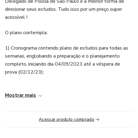
Delegado de Polícia de São Paulo é a melhor forma de
direcionar seus estudos. Tudo isso por um preço super
acessível !
O plano contempla:
1) Cronograma contendo plano de estudos para todas as
semanas, englobando a preparação e o planejamento
completo, iniciando dia 04/09/2023 até a véspera de
prova (02/12/23);
2) Cronograma e planejamento de todas as semanas
Mostrar mais
enviado em arquivo único no dia 03/09/2023. O trabalho
do aluno é só sentar, acompanhar o planejamento e
estudar.
Acessar produto comprado
3) Estudo baseado nos Raios X dos assuntos que
realmente caem com base nos concursos VUNESP;