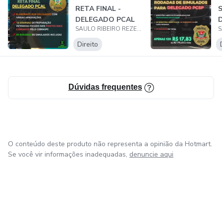
RETA FINAL -
S
Pós-Graduado em direito penal e direito processual penal
DELEGADO PCAL
pelo instituto dos magistrados do nordeste - IMN e
SAULO RIBEIRO REZENDE
(
Universidade Cândido Mendes - UCAM.
O
Direito
Dúvidas frequentes
O conteúdo deste produto não representa a opinião da Hotmart.
Se você vir informações inadequadas,
denuncie aqui