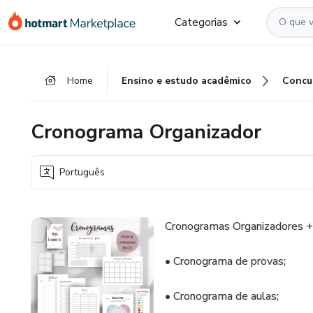
Ir
Ir
Ir
Categorias
para
para
para
o
o
o
conteúdo
pagamento
rodapé
Home
Ensino e estudo acadêmico
Concu
principal
Cronograma Organizador
Português
Cronogramas Organizadores +
• Cronograma de provas;
• Cronograma de aulas;