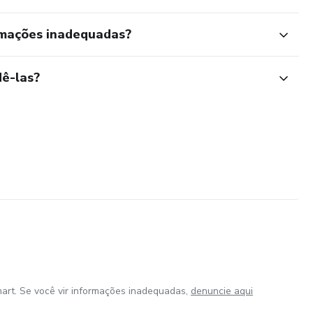
rmações inadequadas?
ê-las?
art. Se você vir informações inadequadas,
denuncie aqui