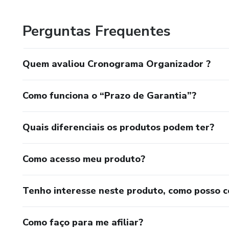
• Cartões de Visita; Agradecimento;
Perguntas Frequentes
• Receituário;
• Adesivos;
Quem avaliou Cronograma Organizador ?
• Carteiras de vacinas.
Como funciona o “Prazo de Garantia”?
Para contratar meus serviços, conheça meu Instagram de 
Quais diferenciais os produtos podem ter?
Como acesso meu produto?
Tenho interesse neste produto, como posso 
Como faço para me afiliar?