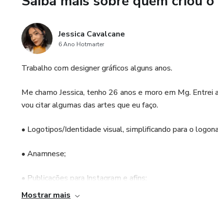
Saiba mais sobre quem criou o
Jessica Cavalcane
6 Ano Hotmarter
Trabalho com designer gráficos alguns anos.
Me chamo Jessica, tenho 26 anos e moro em Mg. Entrei at
vou citar algumas das artes que eu faço.
• Logotipos/Identidade visual, simplificando para o logona
• Anamnese;
• Publicações para Instagram e afins;
Mostrar mais
• Convites;