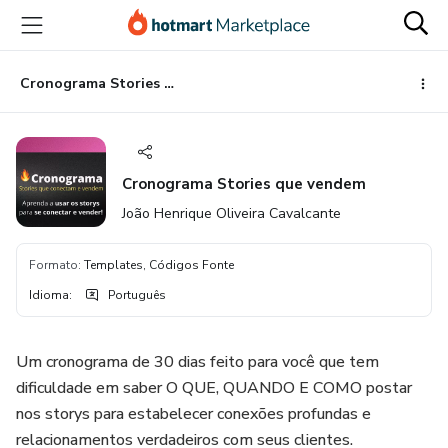
Ir
Ir
Ir
para
para
para
o
o
o
conteúdo
pagamento
rodapé
Cronograma Stories que vendem
principal
Cronograma Stories que vendem
João Henrique Oliveira Cavalcante
Formato
:
Templates, Códigos Fonte
Idioma
:
Português
Um cronograma de 30 dias feito para você que tem
dificuldade em saber O QUE, QUANDO E COMO postar
nos storys para estabelecer conexões profundas e
relacionamentos verdadeiros com seus clientes.