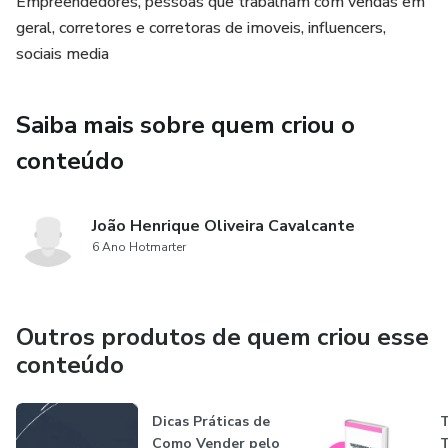
Empreendedores, pessoas que trabalham com vendas em
geral, corretores e corretoras de imoveis, influencers,
sociais media
Saiba mais sobre quem criou o
conteúdo
João Henrique Oliveira Cavalcante
6 Ano Hotmarter
Outros produtos de quem criou esse
conteúdo
Dicas Práticas de
T
Como Vender pelo