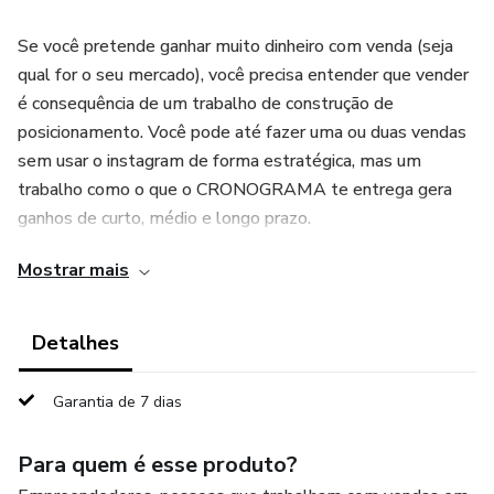
Se você pretende ganhar muito dinheiro com venda (seja
qual for o seu mercado), você precisa entender que vender
é consequência de um trabalho de construção de
posicionamento. Você pode até fazer uma ou duas vendas
sem usar o instagram de forma estratégica, mas um
trabalho como o que o CRONOGRAMA te entrega gera
ganhos de curto, médio e longo prazo.
Mostrar mais
Fácil, prático e objetivo. Um material incrível e com
resultados de curto prazo pra quem se compromete e
aplica as estratégias. Te espero no meu time!
Detalhes
Garantia de 7 dias
Para quem é esse produto?