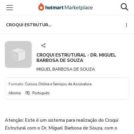
Ir
Ir
Ir
para
para
para
o
o
o
conteúdo
pagamento
rodapé
CROQUI ESTRUTURAL - DR. MIGUEL BARBOSA DE SOUZA
principal
CROQUI ESTRUTURAL - DR. MIGUEL
BARBOSA DE SOUZA
MIGUEL BARBOSA DE SOUZA
Formato
:
Cursos Online e Serviços de Assinatura
Idioma
:
Português
Atenção: Este é um sistema para realização do Croqui
Estrutural com o Dr. Miguel Barbosa de Souza, com o