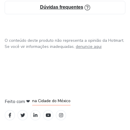
Dúvidas frequentes
O conteúdo deste produto não representa a opinião da Hotmart.
Se você vir informações inadequadas,
denuncie aqui
em Bogotá
em Amsterdam
em Madrid
na Cidade do México
Feito com
❤
em Belo Horizonte