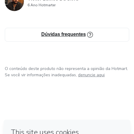
6 Ano Hotmarter
Dúvidas frequentes
O conteúdo deste produto não representa a opinião da Hotmart.
Se você vir informações inadequadas,
denuncie aqui
em Bogotá
em Amsterdam
em Madrid
na Cidade do México
Feito com
❤