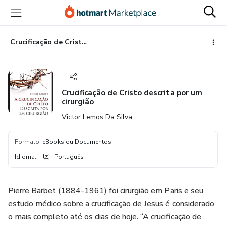
Ir
Ir
Ir
para
para
para
o
o
o
conteúdo
pagamento
rodapé
Crucificação de Cristo descrita por um cirurgião
principal
Crucificação de Cristo descrita por um
cirurgião
Victor Lemos Da Silva
Formato
:
eBooks ou Documentos
Idioma
:
Português
Pierre Barbet (1884-1961) foi cirurgião em Paris e seu
estudo médico sobre a crucificação de Jesus é considerado
o mais completo até os dias de hoje. “A crucificação de