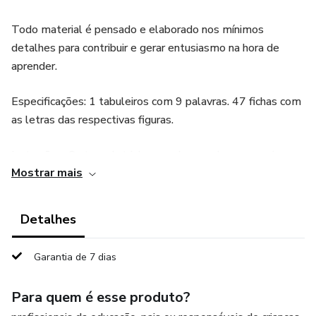
Todo material é pensado e elaborado nos mínimos
detalhes para contribuir e gerar entusiasmo na hora de
aprender.
Especificações: 1 tabuleiros com 9 palavras. 47 fichas com
as letras das respectivas figuras.
Instruções: Corte as letrinhas e cole ou coloque em cima
Mostrar mais
do tabuleiro da cruzadinha de acordo com as respectivas
figuras.
Detalhes
Irão sobrar algumas letras, aquelas que se repetiram no
cruzamento. Posteriormente poderão trabalhar com as
Garantia de 7 dias
palavras inteiras.
Para quem é esse produto?