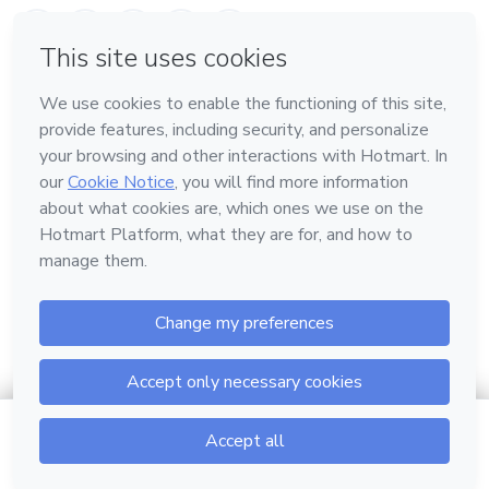
em Belo Horizonte
Conheça a Hotmart
Idioma
Português
Central de ajuda
Termos
Privacidade
Cookies
Hotmart — 2011-2026 © Todos os direitos reservados.
$2.00
Ir para o carrinho