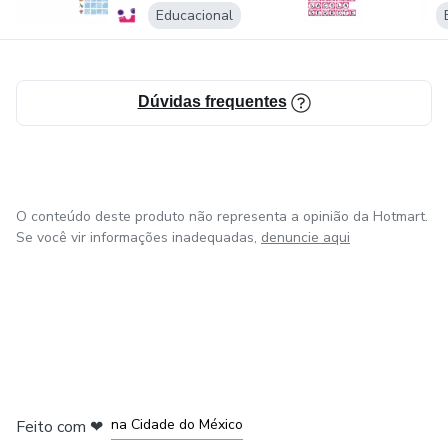
Educacional
Dúvidas frequentes
O conteúdo deste produto não representa a opinião da Hotmart.
Se você vir informações inadequadas,
denuncie aqui
em Bogotá
em Amsterdam
em Madrid
na Cidade do México
Feito com
❤