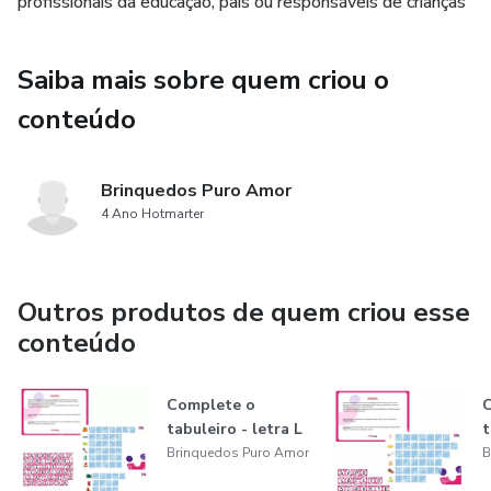
profissionais da educação, pais ou responsáveis de crianças
Saiba mais sobre quem criou o
conteúdo
Brinquedos Puro Amor
4 Ano Hotmarter
Outros produtos de quem criou esse
conteúdo
Complete o
tabuleiro - letra L
t
Brinquedos Puro Amor
B