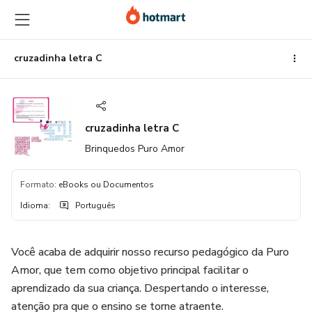
Ir
Ir
Ir
para
para
para
o
o
o
conteúdo
pagamento
rodapé
cruzadinha letra C
principal
cruzadinha letra C
Brinquedos Puro Amor
Formato
:
eBooks ou Documentos
Idioma
:
Português
Você acaba de adquirir nosso recurso pedagógico da Puro
Amor, que tem como objetivo principal facilitar o
aprendizado da sua criança. Despertando o interesse,
atenção pra que o ensino se torne atraente.