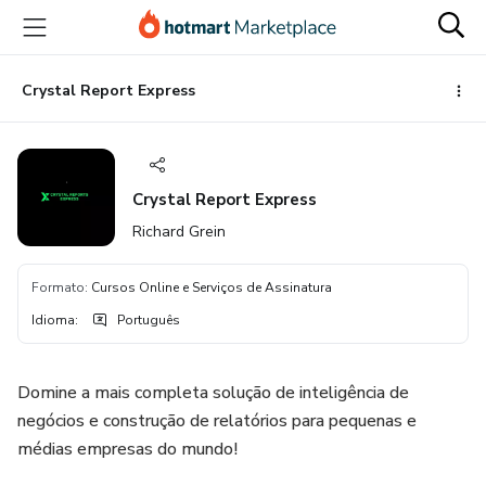
Ir
Ir
Ir
para
para
para
o
o
o
conteúdo
pagamento
rodapé
Crystal Report Express
principal
Crystal Report Express
Richard Grein
Formato
:
Cursos Online e Serviços de Assinatura
Idioma
:
Português
Domine a mais completa solução de inteligência de
negócios e construção de relatórios para pequenas e
médias empresas do mundo!