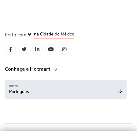
em Bogotá
em Amsterdam
em Madrid
na Cidade do México
Feito com
❤
em Belo Horizonte
Conheça a Hotmart
Idioma
Português