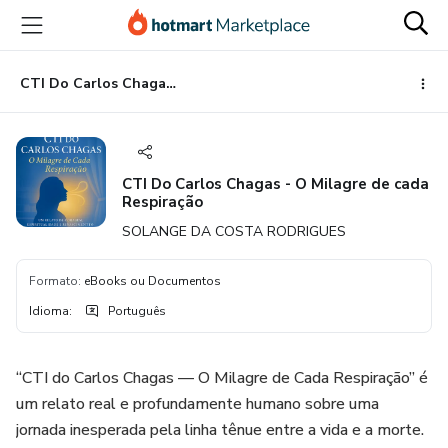
Ir
Ir
Ir
para
para
para
o
o
o
conteúdo
pagamento
rodapé
CTI Do Carlos Chagas - O Milagre de cada Respiração
principal
CTI Do Carlos Chagas - O Milagre de cada
Respiração
SOLANGE DA COSTA RODRIGUES
Formato
:
eBooks ou Documentos
Idioma
:
Português
“CTI do Carlos Chagas — O Milagre de Cada Respiração” é
um relato real e profundamente humano sobre uma
jornada inesperada pela linha tênue entre a vida e a morte.