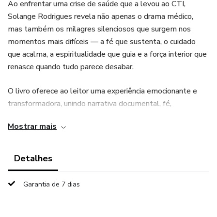
Ao enfrentar uma crise de saúde que a levou ao CTI,
Solange Rodrigues revela não apenas o drama médico,
mas também os milagres silenciosos que surgem nos
momentos mais difíceis — a fé que sustenta, o cuidado
que acalma, a espiritualidade que guia e a força interior que
renasce quando tudo parece desabar.
O livro oferece ao leitor uma experiência emocionante e
transformadora, unindo narrativa documental, fé,
vulnerabilidade e gratidão. Ele inspira quem já passou por
Mostrar mais
momentos de dor, quem busca esperança, e quem deseja
compreender o poder da espiritualidade e da presença
humana nos instantes mais delicados da vida.
Detalhes
É uma história sobre sobreviver — e sobre despertar para
Garantia de 7 dias
o valor sagrado de cada respiração.