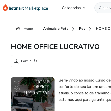
Ir
Ir
Ir
Categorias
para
para
para
o
o
o
conteúdo
pagamento
rodapé
Home
Animais e Pets
Pet
principal
HOME OFFICE LUCRATIVO
Português
Bem-vindo ao nosso Curso de 
conforto do seu lar em um amb
atuais, o conceito de trabalho
estamos aqui para garantir q