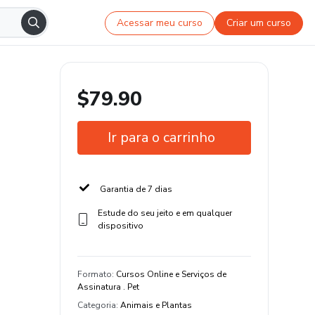
Acessar meu curso
Criar um curso
$79.90
Ir para o carrinho
Garantia de 7 dias
Estude do seu jeito e em qualquer
dispositivo
Formato
:
Cursos Online e Serviços de
Assinatura . Pet
Categoria
:
Animais e Plantas