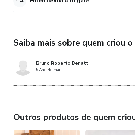
04
Entendiendo a tu gato
Saiba mais sobre quem criou o
Bruno Roberto Benatti
5 Ano Hotmarter
......................................................................................................................................
Outros produtos de quem crio