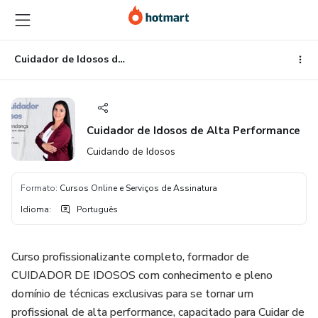
Ir
Ir
Ir
para
para
para
o
o
o
conteúdo
pagamento
rodapé
Cuidador de Idosos de Alta Performance
principal
Cuidador de Idosos de Alta Performance
Cuidando de Idosos
Formato
:
Cursos Online e Serviços de Assinatura
Idioma
:
Português
Curso profissionalizante completo, formador de
CUIDADOR DE IDOSOS com conhecimento e pleno
domínio de técnicas exclusivas para se tornar um
profissional de alta performance, capacitado para Cuidar de