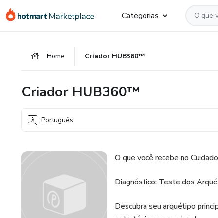
Ir
Ir
Ir
Categorias
para
para
para
o
o
o
conteúdo
pagamento
rodapé
Home
Criador HUB360™
principal
Criador HUB360™
Português
O que você recebe no Cuid
Diagnóstico: Teste dos Arqué
Descubra seu arquétipo princ