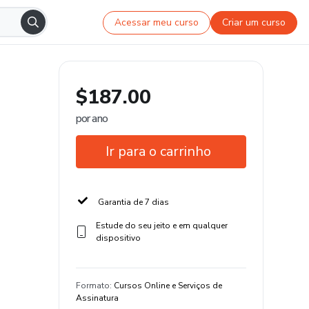
Acessar meu curso
Criar um curso
$187.00
por ano
Ir para o carrinho
Garantia de 7 dias
Estude do seu jeito e em qualquer
dispositivo
Formato
:
Cursos Online e Serviços de
Assinatura