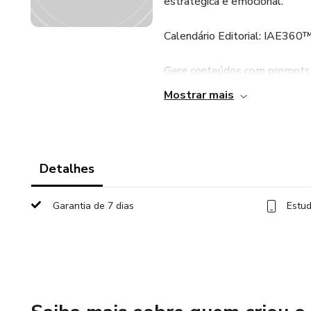
estratégica e emocional.
Calendário Editorial: IAE360™ 
Gere conteúdos com prompts e
seu diagnóstico e ao arquétip
Mostrar mais
criados de forma acolhedora, 
Conteúdo para website
Detalhes
Postagens para redes sociais
Garantia de 7 dias
Estud
Anúncios Meta & Google
Roteiros para vídeos de vend
Sequência de e-mails