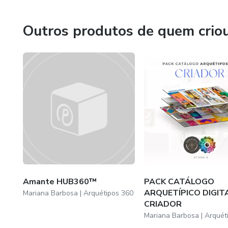
IDENTIDADE VISUAL: Catálogo
É importante diferenciar para dominar, mas como? Meu obj
fora.
Outros produtos de quem crio
+1000 referências divididas em
poses, cenários, roupas, simbol
Para gerar conexão emocional com seu público, primeiro voc
o propósito da marca, descobrir a personalidade, manter con
Mapa Estratégico Editável
descobrir o que motiva seu cliente ideal, quem é esse cli
que é genuína em gerar soluções reais, que se preocupa 
Documente seu plano estratégi
formas de não apenas aumentar o valor percebido por ele
posicionamento tenha consistê
prometido.
Transformação do Mapa em M
Marcas fortes são criadas com muitas reuniões criativas, m
não apenas vender o produto ou serviço, mas a experiência
Espero que meu material lhe ajude a crescer e junto a mi
Amante HUB360™
PACK CATÁLOGO
ARQUETÍPICO DIGITA
conhecimento prático em criar uma equipe forte, uma me
Mariana Barbosa | Arquétipos 360
CRIADOR
personalidade marcante.
Mariana Barbosa | Arquét