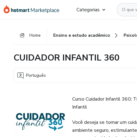
Ir
Ir
Ir
Categorias
para
para
para
o
o
o
conteúdo
pagamento
rodapé
Home
Ensino e estudo acadêmico
Psicol
principal
CUIDADOR INFANTIL 360
Português
Curso Cuidador Infantil 360:
Infantil
Você deseja se tornar um cuida
ambiente seguro, estimulante 