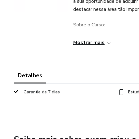
a sua oportunidade de adquiri
destacar nessa área tão import
Sobre o Curso:
O Curso Cuidador Infantil 360
Mostrar mais
infantil, enfermagem pediátri
essenciais do cuidado e educa
nascido até o desenvolvimento 
Detalhes
O que Você Vai Aprender:
Garantia de 7 dias
Estud
Fundamentos do Cuidado Infant
infantil, incluindo alimentação
Desenvolvimento Infantil: Ent
aprenda como estimular o cres