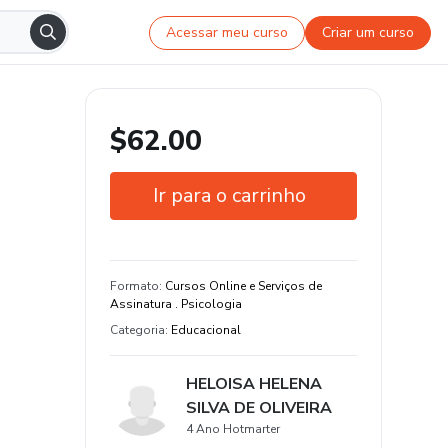
Acessar meu curso
Criar um curso
$62.00
Ir para o carrinho
Garantia de 7 dias
Estude do seu jeito e em qualquer
Formato
:
Cursos Online e Serviços de
dispositivo
Assinatura . Psicologia
Categoria
:
Educacional
HELOISA HELENA
SILVA DE OLIVEIRA
4 Ano Hotmarter