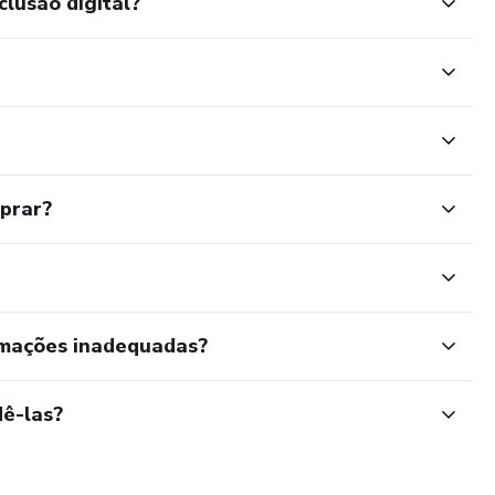
clusão digital?
mprar?
rmações inadequadas?
ê-las?