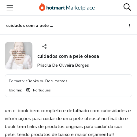
Ir
Ir
Ir
para
para
para
o
o
o
conteúdo
pagamento
rodapé
cuidados com a pele oleosa
principal
cuidados com a pele oleosa
Priscila De Oliveira Borges
Formato
:
eBooks ou Documentos
Idioma
:
Português
um e-book bem completo e detalhado com curiosidades e
informações para cuidar de uma pele oleosa! no final do e-
book tem links de produtos originais para cuidar da sua
pele, tendo produtos de baixo e maior orçamento!!