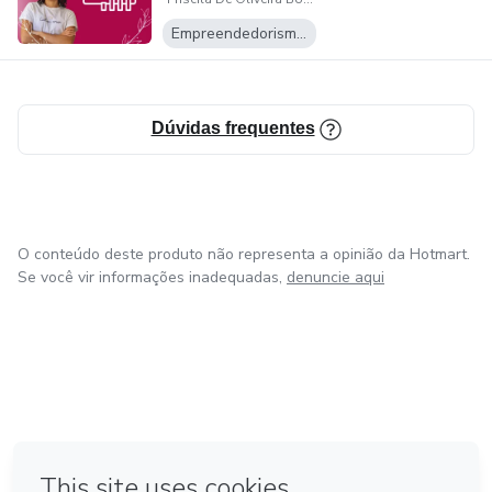
Empreendedorismo Digital
Dúvidas frequentes
O conteúdo deste produto não representa a opinião da Hotmart.
Se você vir informações inadequadas,
denuncie aqui
em Amsterdam
em Madrid
em Bogotá
Feito com
❤