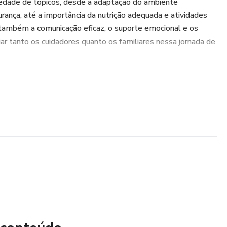
edade de tópicos, desde a adaptação do ambiente
rança, até a importância da nutrição adequada e atividades
i também a comunicação eficaz, o suporte emocional e os
liar tanto os cuidadores quanto os familiares nessa jornada de
ar um ambiente seguro, promover a saúde e o bem-estar e
 dos idosos em casa mais gratificante e significativa. Agradeço
a de Cuidados com Idosos em Casa”. Vamos embarcar nessa
ndizado e descoberta. Estou ansiosa para compartilhar meu
m você. Vamos começar a tornar a jornada de cuidar dos
e feliz!