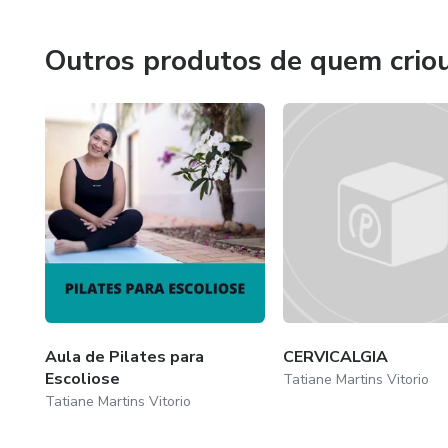
😍Acredito firmemente que cada indivíduo merece uma a
possam viver com dignidade e felicidade.
Outros produtos de quem crio
Aula de Pilates para
CERVICALGIA
Escoliose
Tatiane Martins Vitorio
Tatiane Martins Vitorio