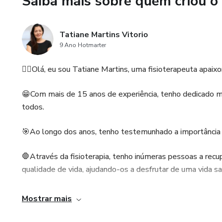
Saiba mais sobre quem criou o
Tatiane Martins Vitorio
9 Ano Hotmarter
🙋‍♀️Olá, eu sou Tatiane Martins, uma fisioterapeuta apai
😁Com mais de 15 anos de experiência, tenho dedicado mi
todos.
🎯Ao longo dos anos, tenho testemunhado a importância 
🛑Através da fisioterapia, tenho inúmeras pessoas a recup
qualidade de vida, ajudando-os a desfrutar de uma vida 
🎯Aqui irei compartilhar com você meu conhecimento, dica
Mostrar mais
aos idosos em suas próprias casas, para auxiliar tanto os 