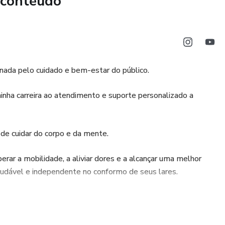
 conteúdo
xonada pelo cuidado e bem-estar do público.
nha carreira ao atendimento e suporte personalizado a
de cuidar do corpo e da mente.
erar a mobilidade, a aliviar dores e a alcançar uma melhor
saudável e independente no conformo de seus lares.
s e estratégias práticas para fornecer os melhores cuidados
cuidadores quanto os familiares nesta jornada de cuidados.