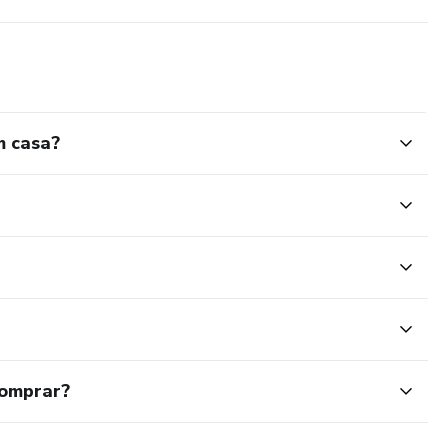
m casa?
comprar?