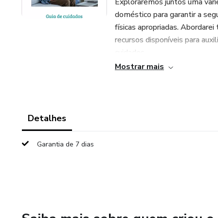
Exploraremos juntos uma vari
doméstico para garantir a segu
físicas apropriadas. Abordare
recursos disponíveis para auxi
cuidados.
Mostrar mais
Juntos, vamos aprender a cri
tornar a experiência de cuidar
por escolher meu ebook "Gui
jornada enriquecedora de apre
Detalhes
conhecimento e experiência co
idosos em casa mais tranquila 
Garantia de 7 dias