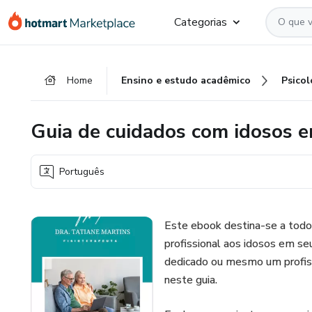
Ir
Ir
Ir
Categorias
para
para
para
o
o
o
conteúdo
pagamento
rodapé
Home
Ensino e estudo acadêmico
Psicol
principal
Guia de cuidados com idosos 
Português
Este ebook destina-se a todo
profissional aos idosos em se
dedicado ou mesmo um profissi
neste guia.