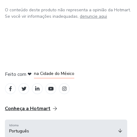
O conteúdo deste produto não representa a opinião da Hotmart.
Se você vir informações inadequadas,
denuncie aqui
em Bogotá
em Amsterdam
em Madrid
na Cidade do México
Feito com
❤
em Belo Horizonte
Conheça a Hotmart
Idioma
Português