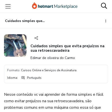
Ir
Ir
Ir
para
para
para
o
o
o
conteúdo
pagamento
rodapé
Cuidados simples que evita prejuízos na sua retroescavadeira
principal
Cuidados simples que evita prejuízos na
sua retroescavadeira
Edimar de oliveira do Carmo
Formato
:
Cursos Online e Serviços de Assinatura
Idioma
:
Português
Nesse conteúdo vc vai aprender de forma simples e fácil
como evitar prejuízos na sua retroescavadeira, são
problemas comuns em uma máquina como essa só que