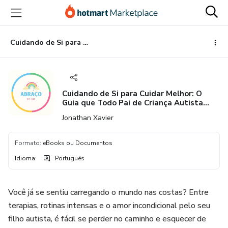
Ir
Ir
Ir
para
para
para
o
o
o
conteúdo
pagamento
rodapé
Cuidando de Si para Cuidar Melhor: O Guia que Todo Pai de Criança Autista Precisa Agora
principal
Cuidando de Si para Cuidar Melhor: O
Guia que Todo Pai de Criança Autista
Precisa Agora
Jonathan Xavier
Formato
:
eBooks ou Documentos
Idioma
:
Português
Você já se sentiu carregando o mundo nas costas? Entre
terapias, rotinas intensas e o amor incondicional pelo seu
filho autista, é fácil se perder no caminho e esquecer de