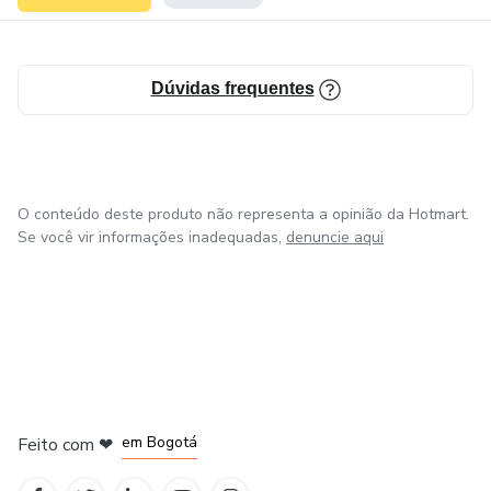
Dúvidas frequentes
O conteúdo deste produto não representa a opinião da Hotmart.
Se você vir informações inadequadas,
denuncie aqui
em Amsterdam
em Madrid
em Bogotá
Feito com
❤
em Belo Horizonte
na Cidade do México