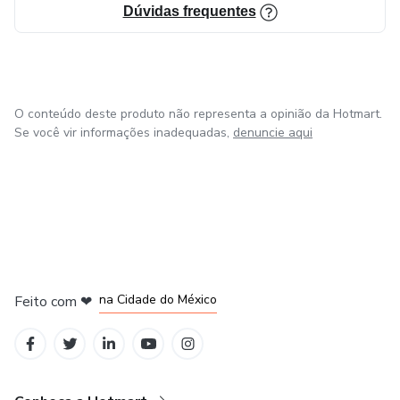
Dúvidas frequentes
O conteúdo deste produto não representa a opinião da Hotmart.
Se você vir informações inadequadas,
denuncie aqui
em Bogotá
em Amsterdam
em Madrid
na Cidade do México
Feito com
❤
em Belo Horizonte