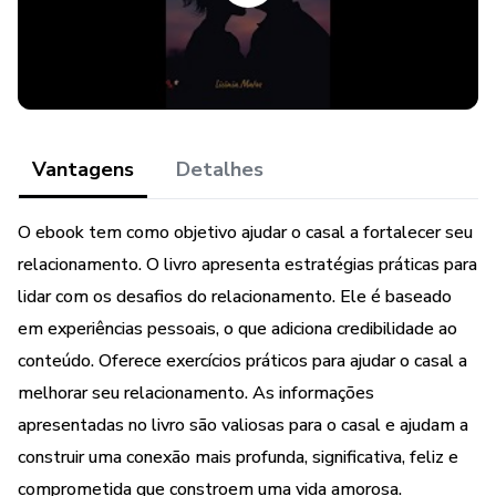
relacionamento saudável e duradouro, e vai descobrir como
aplicá-los em sua própria vida amorosa. Com este ebook,
você terá em suas mãos as estratégias e soluções práticas
que vão ajudá-lo a construir uma conexão mais profunda e
significativa com seu parceiro(a), tornando seu
Vantagens
Detalhes
relacionamento mais feliz e amoroso.
Então, se você está empenhado em trabalhar em conjunto
O ebook tem como objetivo ajudar o casal a fortalecer seu
com seu parceiro(a) para fortalecer e melhorar seu
relacionamento. O livro apresenta estratégias práticas para
relacionamento, este ebook é o guia ideal. Não perca mais
lidar com os desafios do relacionamento. Ele é baseado
tempo e adquira agora mesmo "Cuidando do Seu
em experiências pessoais, o que adiciona credibilidade ao
Relacionamento Heterossexual: Estratégias para uma
conteúdo. Oferece exercícios práticos para ajudar o casal a
Vida Amorosa Mais Plena" e transforme seu
melhorar seu relacionamento. As informações
relacionamento em uma fonte de felicidade e realização!
apresentadas no livro são valiosas para o casal e ajudam a
construir uma conexão mais profunda, significativa, feliz e
comprometida que constroem uma vida amorosa.