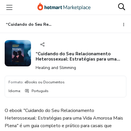
Ir
Ir
Ir
para
para
para
o
o
o
conteúdo
pagamento
rodapé
“Cuidando do Seu Relacionamento Heterossexual: Estratégias para uma Vida Amorosa Mais Plena."
principal
“Cuidando do Seu Relacionamento
Heterossexual: Estratégias para uma
Vida Amorosa Mais Plena."
Healing and Slimming
Formato
:
eBooks ou Documentos
Idioma
:
Português
O ebook "Cuidando do Seu Relacionamento
Heterossexual: Estratégias para uma Vida Amorosa Mais
Plena" é um guia completo e prático para casais que