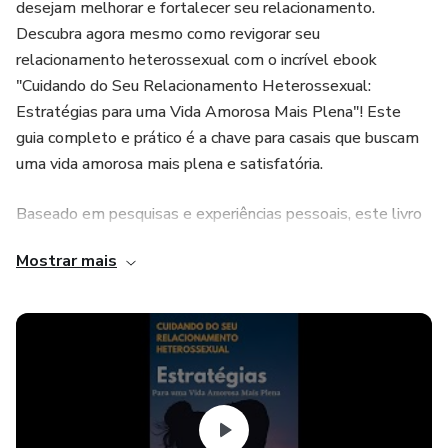
desejam melhorar e fortalecer seu relacionamento.
Descubra agora mesmo como revigorar seu
relacionamento heterossexual com o incrível ebook
"Cuidando do Seu Relacionamento Heterossexual:
Estratégias para uma Vida Amorosa Mais Plena"! Este
guia completo e prático é a chave para casais que buscam
uma vida amorosa mais plena e satisfatória.
Baseado em pesquisas e experiências pessoais, este livro
é uma fonte inestimável de dicas e estratégias poderosas
Mostrar mais
que vão ajudar você a superar os desafios mais comuns em
um relacionamento heterossexual. Com uma linguagem
simples e acessível, você encontrará exercícios práticos e
informações valiosas que vão aprimorar sua comunicação,
aumentar a confiança, lidar com diferenças culturais e
financeiras, além de superar o ciúme e muito mais.
Você aprenderá os principais elementos que formam um