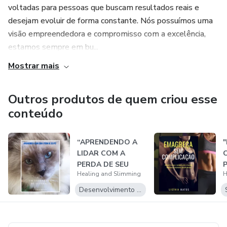
voltadas para pessoas que buscam resultados reais e
desejam evoluir de forma constante. Nós possuímos uma
visão empreendedora e compromisso com a excelência,
estamos sempre em bu...
Mostrar mais
Outros produtos de quem criou esse
conteúdo
“APRENDENDO A
"
LIDAR COM A
C
PERDA DE SEU
P
Healing and Slimming
H
PET: UM GUIA
P
PRÁTICO...
Desenvolvimento Pessoal